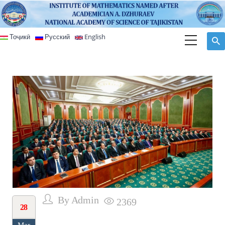
Skip to main content
Тоҷикӣ
Русский
English
By
Admin
2369
28
Mar