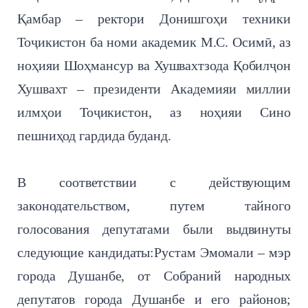
Қамбар – ректори Донишгоҳи техники
Тоҷикистон ба номи академик М.С. Осимӣ, аз
ноҳияи Шоҳмансур ва Хушвахтзода Қобилҷон
Хушвахт – президенти Академияи миллии
илмҳои Тоҷикистон, аз ноҳияи Сино
пешниҳод гардида буданд.
В соответствии с действующим
законодательством, путем тайного
голосования депутатами были выдвинуты
следующие кандидаты:Рустам Эмомали – мэр
города Душанбе, от Собраний народных
депутатов города Душанбе и его районов;