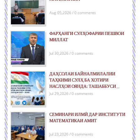
Aug 05,2026 / 0 comments
ФАРҲАНГИ СУЛҲОФАРИИ ПЕШВОИ
МИЛЛАТ
Jul 30,2026 / 0 comments
ДАҲСОЛАИ БАЙНАЛМИЛАЛИИ
ТАҲКИМИ СУЛҲ БА ХОТИРИ
НАСЛҲОИ ОЯНДА: ТАШАББУСИ
ҶАҲОНИИ ҶУМҲУРИИ ТОҶИКИСТОН
Jul 29,2026 / 0 comments
ДАР РОҲИ ТАҲКИМИ СУЛҲИ ПОЙДОР
ВА РУШДИ УСТУВОР
СЕМИНАРИ ИЛМӢ ДАР ИНСТИТУТИ
МАТЕМАТИКАИ АМИТ
Jul 23,2026 / 0 comments