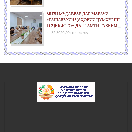
МИЗИ МУДАВВАР ДАР МАВЗУИ
«ТАШАББУСИ ҶАҲОНИИ ҶУМҲУРИИ
ТОҶИКИСТОН ДАР САМТИ ТАҲКИМИ
СУЛҲ БАРОИ НАСЛҲОИ ОЯНДА»
Jul 22,2026 / 0 comments