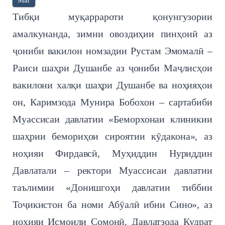
Тибқи муқаррароти қонунгузории
амалкунанда, зимни овоздиҳии пинҳонӣ аз
ҷониби вакилон номзадии Рустам Эмомалӣ –
Раиси шаҳри Душанбе аз ҷониби Маҷлисҳои
вакилони халқи шаҳри Душанбе ва ноҳияҳои
он, Каримзода Мунира Бобохон – сартабиби
Муассисаи давлатии «Беморхонаи клиникии
шаҳрии бемориҳои сироятии кӯдакона», аз
ноҳияи Фирдавсӣ, Муҳиддин Нуриддин
Давлатали – ректори Муассисаи давлатии
таълимии «Донишгоҳи давлатии тиббии
Тоҷикистон ба номи Абӯалӣ ибни Сино», аз
ноҳияи Исмоили Сомонӣ, Давлатзода Қудрат