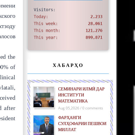
 имени
Visitors:
кского
Today:
2,233
This week:
28,061
тзоду
This month:
121,276
олосов
This year:
899,871
ed the
ХАБАРҲО
00% of
linical
latali,
СЕМИНАРИ ИЛМӢ ДАР
ИНСТИТУТИ
eceived
МАТЕМАТИКА
 after
Aug 05,2026 / 0 comments
sident
ФАРҲАНГИ
СУЛҲОФАРИИ ПЕШВОИ
МИЛЛАТ