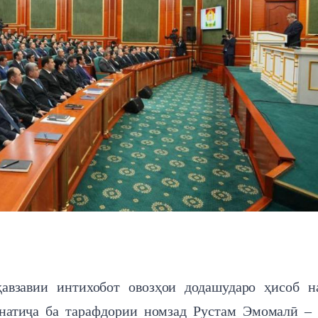
авзавии интихобот овозҳои додашударо ҳисоб н
 натиҷа ба тарафдории номзад Рустам Эмомалӣ –