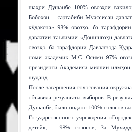
шаҳри Душанбе 100% овозҳои вакило
Бобохон – сартабиби Муассисаи давла
кӯдакона» 98% овозҳо, ба тарафдори
давлатии таълимии «Донишгоҳи давлат
овозҳо, ба тарафдории Давлатзода Қуд
номи академик М.С. Осимӣ 97% овозҳ
президенти Академияи миллии илмҳои 
шуданд.
После завершения голосования окружна
объявила результаты выборов. В резуль
Душанбе, было подано 100% голосов вы
Государственного учреждения «Городс
детей», – 98% голосов; За Мухидди