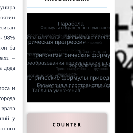
унира
роятии
сисаи
о» 98%
тон ба
ахт –
а дода
лоса и
города
 врача
аний у
COUNTER
нного