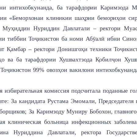
ни интихобкунанда, ба тарафдории Каримзода М
тии «Беморхонаи клиникии шаҳрии бемориҳои си
и Муҳиддин Нуриддин Давлатали – ректори Муас
ии тиббии Тоҷикистон ба номи Абӯалӣ ибни Син
рат Қамбар – ректори Донишгоҳи техники Тоҷикис
о ва ба тарафдории Хушвахтзода Қобилҷон Хушв
Тоҷикистон 99% овозҳои вакилони интихобкунанд
я избирательная комиссия подсчитала поданные го
тате: За кандидата Рустама Эмомали, Председателя 
борщиков; За Каримзоду Муниру Бобохон, главного
кая клиническая больница инфекционных заболев
на Нуриддина Давлатали, ректора Государстве