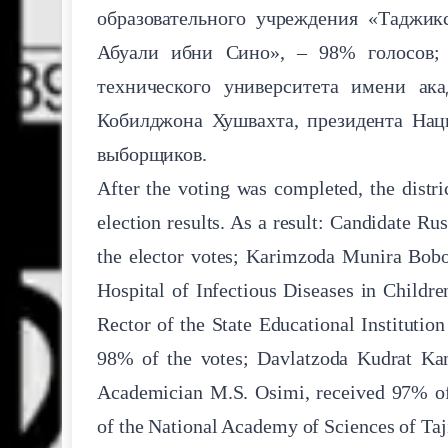
образовательного учреждения «Таджик
Абуали ибни Сино», – 98% голосов; 
технического университета имени ак
Кобилджона Хушвахта, президента Нац
выборщиков.
After the voting was completed, the distr
election results. As a result: Candidate
the elector votes; Karimzoda Munira Bobok
Hospital of Infectious Diseases in Childr
Rector of the State Educational Institutio
98% of the votes; Davlatzoda Kudrat Kam
Academician M.S. Osimi, received 97% of
of the National Academy of Sciences of Taji