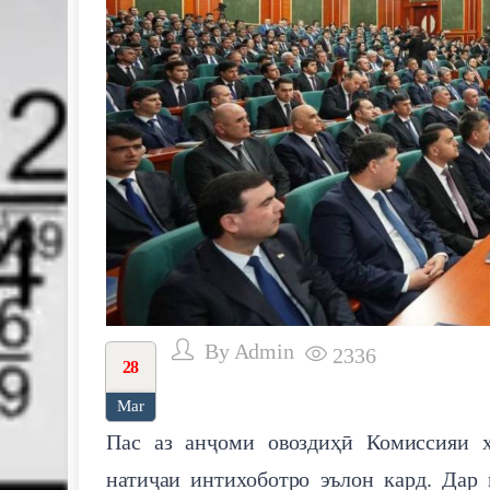
By
Admin
2336
28
Mar
Пас аз анҷоми овоздиҳӣ Комиссияи ҳ
натиҷаи интихоботро эълон кард. Дар