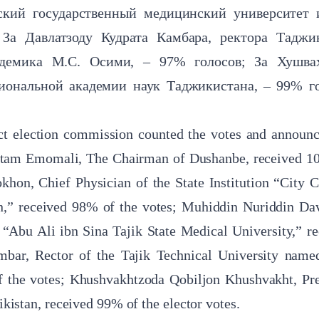
ский государственный медицинский университет
За Давлатзоду Кудрата Камбара, ректора Таджи
адемика М.С. Осими, – 97% голосов; За Хушвах
иональной академии наук Таджикистана, – 99% г
ict election commission counted the votes and announc
 Rustam Emomali, The Chairman of Dushanbe, received 1
hon, Chief Physician of the State Institution “City C
en,” received 98% of the votes; Muhiddin Nuriddin Dav
n “Abu Ali ibn Sina Tajik State Medical University,” r
bar, Rector of the Tajik Technical University named
 the votes; Khushvakhtzoda Qobiljon Khushvakht, Pre
kistan, received 99% of the elector votes.