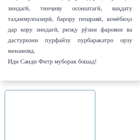
зиндагӣ, тинҷиву осоиштагӣ, ваҳдату
таҳаммулпазирӣ, барору пешравӣ, комёбиҳо
дар кору зиндагӣ, ризқу рӯзии фаровон ва
дастурхони пурфайзу пурбаракатро орзу
менамояд.
Иди Саиди Фитр муборак бошад!