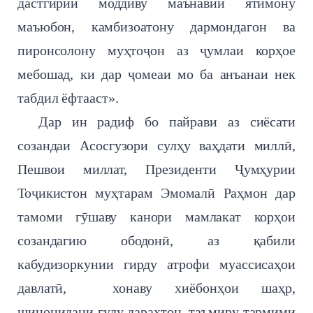
дастгирии моддиву маънавии ятимону
маъюбон, камбизоатону дармондагон ва
пиронсолону муҳтоҷон аз ҷумлаи корҳое
мебошад, ки дар ҷомеаи мо ба анъанаи нек
табдил ёфтааст».
Дар ин радиф бо пайрави аз сиёсати
созандаи Асосгузори сулҳу ваҳдати миллӣ,
Пешвои миллат, Президенти Ҷумҳурии
Тоҷикистон муҳтарам Эмомалӣ Раҳмон дар
тамоми гӯшаву канори мамлакат корҳои
созандагию ободонӣ, аз қабили
кабудизоркунии гирду атрофи муассисаҳои
давлатӣ, хонаву хиёбонҳои шаҳр,
шинонидани гулу дарахтон, таъмиру тармими