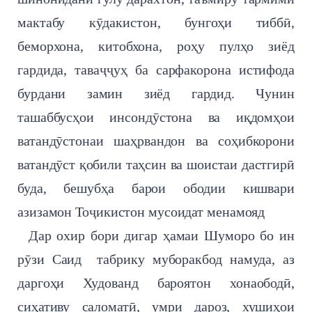
мактабу кӯдакистон, бунгоҳи тиббӣ,
беморхона, китобхона, роҳу пулҳо зиёд
гардида, таваҷҷуҳ ба сарфакорона истифода
бурдани замин зиёд гардид. Чунин
ташаббусҳои инсондӯстона ва иқдомҳои
ватандӯстонаи шаҳрвандон ва соҳибкорони
ватандӯст қобили таҳсин ва шоистаи дастгирӣ
буда, бешубҳа барои ободии кишвари
азизамон Тоҷикистон мусоидат менамояд
Дар охир бори дигар ҳамаи Шуморо бо ин
рӯзи Саид табрику муборакбод намуда, аз
даргоҳи Худованд бароятон хонаободӣ,
сиҳативу саломатӣ, умри дароз, хушиҳои