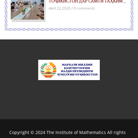
ТОҶИКИСТОН ДАР САМТИ ТАҲКИМИ
СУЛҲ БАРОИ НАСЛҲОИ ОЯНДА»
июл 22,2026 / 0 comments
Copyright © 2024 The Institute of Mathematics All rights