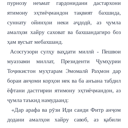
пурнозу неъмат гардонидани дастархони
ятимону эҳтиёҷмандон тақвият бахшида,
суннату ойинҳои неки аҷдодӣ, аз ҷумла
амалҳои хайру саховат ва бахшандагиро боз
ҳам вусъат мебахшанд.
Асосгузори сулҳу ваҳдати миллӣ - Пешвои
муаззами миллат, Президенти Ҷумҳурии
Тоҷикистон муҳтарам Эмомалӣ Раҳмон дар
бораи анҷоми корҳои нек ва ба анъана табдил
ёфтани дастгирии ятимону эҳтиёҷмандон, аз
ҷумла таъкид намудаанд:
«Дар арафа ва рӯзи Иди саиди Фитр анҷом
додани амалҳои хайру савоб, аз қабили