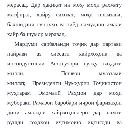
мерасад. Дар ҳақиқат ин моҳ- моҳи раҳмату
мағфират, хайру саховат, моҳи покизагӣ,
бахшидани гуноҳҳо ва зиёд намудани амали
хайр ба шумор меравад.
Мардуми сарбаланди тоҷик дар партави
пайрави аз сиёсати хайрхоҳона ва
инсондӯстонаи Асосгузори сулҳу ваҳдати
миллӣ, Пешвои муаззами
миллат, Президенти Ҷумҳурии Тоҷикистон
муҳтарам Эмомалӣ Раҳмон дар моҳи
мубораки Рамазон баробари иҷрои фаризаҳои
динӣ амалҳои хайрхоҳонаеро дар самти
рушди соҳаҳои иҷтимоию иқтисодӣ ва