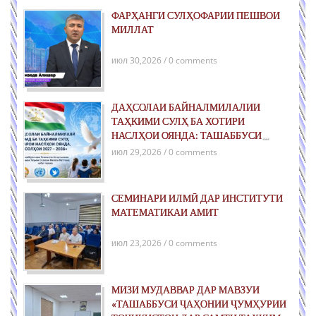
ФАРҲАНГИ СУЛҲОФАРИИ ПЕШВОИ
МИЛЛАТ
июл 30,2026 / 0 comments
ДАҲСОЛАИ БАЙНАЛМИЛАЛИИ
ТАҲКИМИ СУЛҲ БА ХОТИРИ
НАСЛҲОИ ОЯНДА: ТАШАББУСИ
ҶАҲОНИИ ҶУМҲУРИИ ТОҶИКИСТОН
июл 29,2026 / 0 comments
ДАР РОҲИ ТАҲКИМИ СУЛҲИ ПОЙДОР
ВА РУШДИ УСТУВОР
СЕМИНАРИ ИЛМӢ ДАР ИНСТИТУТИ
МАТЕМАТИКАИ АМИТ
июл 23,2026 / 0 comments
МИЗИ МУДАВВАР ДАР МАВЗУИ
«ТАШАББУСИ ҶАҲОНИИ ҶУМҲУРИИ