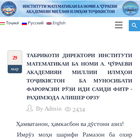
Перейти к основному содержанию
Тоҷикӣ
Русский
English
ТАБРИКОТИ ДИРЕКТОРИ ИНСТИТУТИ
29
МАТЕМАТИКАИ БА НОМИ А. ҶӮРАЕВИ
мар
АКАДЕМИЯИ МИЛЛИИ ИЛМҲОИ
ТОҶИКИСТОН БА МУНОСИБАТИ
ФАРОРАСИИ РӮЗИ ИДИ САИДИ ФИТР -
РАҲИМЗОДА АЛИШЕР ОРЗУ
By
Admin
2434
Ҳамватанон, ҳамкасбон ва дӯстони азиз!
Имрӯз моҳи шарифи Рамазон ба охир