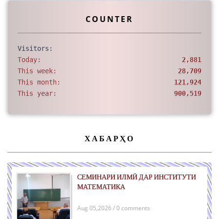
COUNTER
Visitors:
Today:
2,881
This week:
28,709
This month:
121,924
This year:
900,519
ХАБАРҲО
СЕМИНАРИ ИЛМӢ ДАР ИНСТИТУТИ
МАТЕМАТИКА
Aug 05,2026 / 0 comments