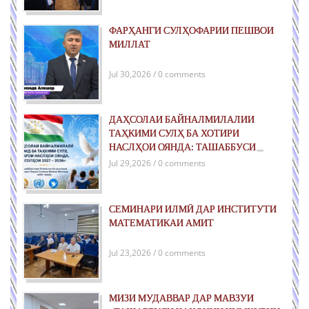
ФАРҲАНГИ СУЛҲОФАРИИ ПЕШВОИ
МИЛЛАТ
Jul 30,2026 / 0 comments
ДАҲСОЛАИ БАЙНАЛМИЛАЛИИ
ТАҲКИМИ СУЛҲ БА ХОТИРИ
НАСЛҲОИ ОЯНДА: ТАШАББУСИ
ҶАҲОНИИ ҶУМҲУРИИ ТОҶИКИСТОН
Jul 29,2026 / 0 comments
ДАР РОҲИ ТАҲКИМИ СУЛҲИ ПОЙДОР
ВА РУШДИ УСТУВОР
СЕМИНАРИ ИЛМӢ ДАР ИНСТИТУТИ
МАТЕМАТИКАИ АМИТ
Jul 23,2026 / 0 comments
МИЗИ МУДАВВАР ДАР МАВЗУИ