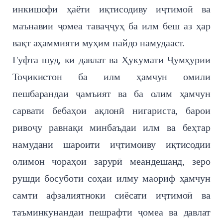
инкишофи ҳаёти иқтисодиву иҷтимоӣ ва
маънавии ҷомеа таваҷҷуҳ ба илм беш аз ҳар
вақт аҳаммияти муҳим пайдо намудааст.
Гуфта шуд, ки давлат ва Ҳукумати Ҷумҳурии
Тоҷикистон ба илм ҳамчун омили
пешбарандаи ҷамъият ва ба олим ҳамчун
сарвати бебаҳои ақлонӣ нигариста, барои
ривоҷу равнақи минбаъдаи илм ва беҳтар
намудани шароити иҷтимоиву иқтисодии
олимон чораҳои зарурӣ меандешанд, зеро
рушди босуботи соҳаи илму маориф ҳамчун
самти афзалиятноки сиёсати иҷтимоӣ ва
таъминкунандаи пешрафти ҷомеа ва давлат