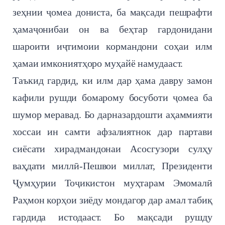
зеҳнии ҷомеа дониста, ба мақсади пешрафти
ҳамаҷонибаи он ва беҳтар гардонидани
шароити иҷтимоии кормандони соҳаи илм
ҳамаи имкониятҳоро муҳайё намудааст.
Таъкид гардид, ки илм дар ҳама давру замон
кафили рушди бомарому босуботи ҷомеа ба
шумор меравад. Бо дарназардошти аҳаммияти
хоссаи ин самти афзалиятнок дар партави
сиёсати хирадмандонаи Асосгузори сулҳу
ваҳдати миллӣ-Пешвои миллат, Президенти
Ҷумҳурии Тоҷикистон муҳтарам Эмомалӣ
Раҳмон корҳои зиёду мондагор дар амал табиқ
гардида истодааст. Бо мақсади рушду