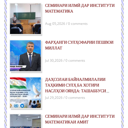
СЕМИНАРИ ИЛМӢ ДАР ИНСТИТУТИ
МАТЕМАТИКА
Aug 05,2026 / 0 comments
ФАРҲАНГИ СУЛҲОФАРИИ ПЕШВОИ
МИЛЛАТ
Jul 30,2026 / 0 comments
ДАҲСОЛАИ БАЙНАЛМИЛАЛИИ
ТАҲКИМИ СУЛҲ БА ХОТИРИ
НАСЛҲОИ ОЯНДА: ТАШАББУСИ
ҶАҲОНИИ ҶУМҲУРИИ ТОҶИКИСТОН
Jul 29,2026 / 0 comments
ДАР РОҲИ ТАҲКИМИ СУЛҲИ ПОЙДОР
ВА РУШДИ УСТУВОР
СЕМИНАРИ ИЛМӢ ДАР ИНСТИТУТИ
МАТЕМАТИКАИ АМИТ