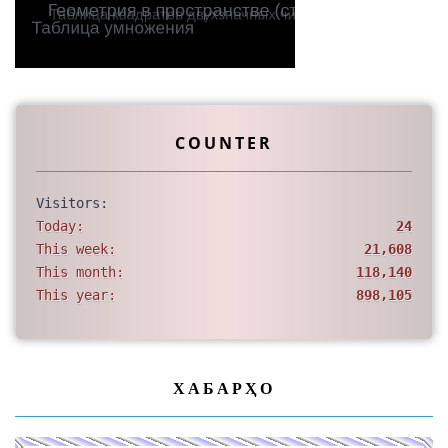
COUNTER
Visitors:
Today:
24
This week:
21,608
This month:
118,140
This year:
898,105
ХАБАРҲО