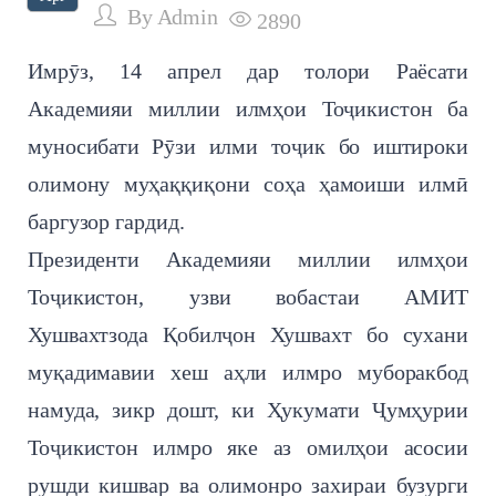
By
Admin
2890
Имрӯз, 14 апрел дар толори Раёсати
Академияи миллии илмҳои Тоҷикистон ба
муносибати Рӯзи илми тоҷик бо иштироки
олимону муҳаққиқони соҳа ҳамоиши илмӣ
баргузор гардид.
Президенти Академияи миллии илмҳои
Тоҷикистон, узви вобастаи АМИТ
Хушвахтзода Қобилҷон Хушвахт бо сухани
муқадимавии хеш аҳли илмро муборакбод
намуда, зикр дошт, ки Ҳукумати Ҷумҳурии
Тоҷикистон илмро яке аз омилҳои асосии
рушди кишвар ва олимонро захираи бузурги