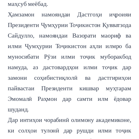
маҳсуб меёбад.
Ҳамзамон намояндаи Дастгоҳи иҷроияи
Президенти Ҷумҳурии Тоҷикистон Қувватзода
Сайдулло, намояндаи Вазорати маориф ва
илми Ҷумҳурии Тоҷикистон аҳли илмро ба
муносибати Рӯзи илми тоҷик муборакбод
намуда, аз дастовардҳои илми тоҷик дар
замони соҳибистиқлолӣ ва дастгириҳои
пайвастаи Президенти кишвар муҳтарам
Эмомалӣ Раҳмон дар самти илм ёдовар
шуданд.
Дар интиҳои чорабинӣ олимону академиконе,
ки солҳои тулонӣ дар рушди илми тоҷик