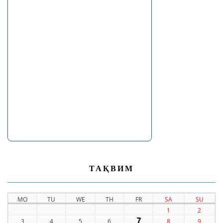
ТАҚВИМ
MO
TU
WE
TH
FR
SA
SU
1
2
7
3
4
5
6
8
9