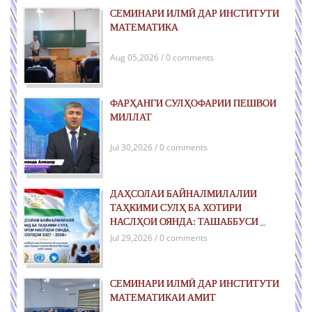
СЕМИНАРИ ИЛМӢ ДАР ИНСТИТУТИ
МАТЕМАТИКА
Aug 05,2026 / 0 comments
ФАРҲАНГИ СУЛҲОФАРИИ ПЕШВОИ
МИЛЛАТ
Jul 30,2026 / 0 comments
ДАҲСОЛАИ БАЙНАЛМИЛАЛИИ
ТАҲКИМИ СУЛҲ БА ХОТИРИ
НАСЛҲОИ ОЯНДА: ТАШАББУСИ
ҶАҲОНИИ ҶУМҲУРИИ ТОҶИКИСТОН
Jul 29,2026 / 0 comments
ДАР РОҲИ ТАҲКИМИ СУЛҲИ ПОЙДОР
ВА РУШДИ УСТУВОР
СЕМИНАРИ ИЛМӢ ДАР ИНСТИТУТИ
МАТЕМАТИКАИ АМИТ