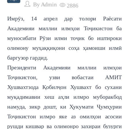
By
Admin
2886
Имрӯз, 14 апрел дар толори Раёсати
Академияи миллии илмҳои Тоҷикистон ба
муносибати Рӯзи илми тоҷик бо иштироки
олимону муҳаққиқони соҳа ҳамоиши илмӣ
баргузор гардид.
Президенти Академияи миллии илмҳои
Тоҷикистон, узви вобастаи АМИТ
Хушвахтзода Қобилҷон Хушвахт бо сухани
муқадимавии хеш аҳли илмро муборакбод
намуда, зикр дошт, ки Ҳукумати Ҷумҳурии
Тоҷикистон илмро яке аз омилҳои асосии
рушди кишвар ва олимонро захираи бузурги