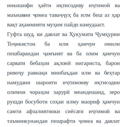
инкишофи ҳаёти иқтисодиву иҷтимоӣ ва
маънавии ҷомеа таваҷҷуҳ ба илм беш аз ҳар
вақт аҳаммияти муҳим пайдо намудааст.
Гуфта шуд, ки давлат ва Ҳукумати Ҷумҳурии
Тоҷикистон ба илм ҳамчун омили
пешбарандаи ҷамъият ва ба олим ҳамчун
сарвати бебаҳои ақлонӣ нигариста, барои
ривоҷу равнақи минбаъдаи илм ва беҳтар
намудани шароити иҷтимоиву иқтисодии
олимон чораҳои зарурӣ меандешанд, зеро
рушди босуботи соҳаи илму маориф ҳамчун
самти афзалиятноки сиёсати иҷтимоӣ ва
таъминкунандаи пешрафти ҷомеа ва давлат