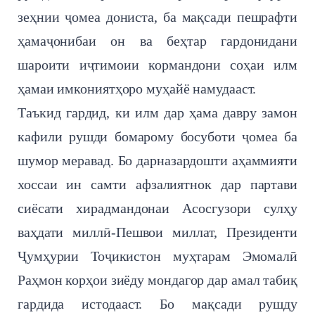
зеҳнии ҷомеа дониста, ба мақсади пешрафти
ҳамаҷонибаи он ва беҳтар гардонидани
шароити иҷтимоии кормандони соҳаи илм
ҳамаи имкониятҳоро муҳайё намудааст.
Таъкид гардид, ки илм дар ҳама давру замон
кафили рушди бомарому босуботи ҷомеа ба
шумор меравад. Бо дарназардошти аҳаммияти
хоссаи ин самти афзалиятнок дар партави
сиёсати хирадмандонаи Асосгузори сулҳу
ваҳдати миллӣ-Пешвои миллат, Президенти
Ҷумҳурии Тоҷикистон муҳтарам Эмомалӣ
Раҳмон корҳои зиёду мондагор дар амал табиқ
гардида истодааст. Бо мақсади рушду