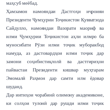
маҳсуб меёбад.
Ҳамзамон намояндаи Дастгоҳи иҷроияи
Президенти Ҷумҳурии Тоҷикистон Қувватзода
Сайдулло, намояндаи Вазорати маориф ва
илми Ҷумҳурии Тоҷикистон аҳли илмро ба
муносибати Рӯзи илми тоҷик муборакбод
намуда, аз дастовардҳои илми тоҷик дар
замони соҳибистиқлолӣ ва дастгириҳои
пайвастаи Президенти кишвар муҳтарам
Эмомалӣ Раҳмон дар самти илм ёдовар
шуданд.
Дар интиҳои чорабинӣ олимону академиконе,
ки солҳои тулонӣ дар рушди илми тоҷик