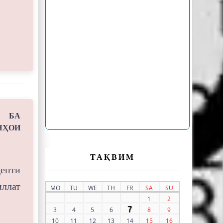
 БА
ЯҲОИ
ТАҚВИМ
енти
ллат
MO
TU
WE
TH
FR
SA
SU
1
2
7
3
4
5
6
8
9
10
11
12
13
14
15
16