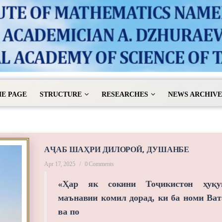
E PAGE
STRUCTURE
RESEARCHES
NEWS ARCHIVE
АҶАБ ШАҲРИ ДИЛОРОӢ, ДУШАНБЕ
Apr 17, 2025
/
0 Comments
«Ҳар як сокини Тоҷикистон ҳуқу
маънавии комил дорад, ки ба номи Ват
ва по