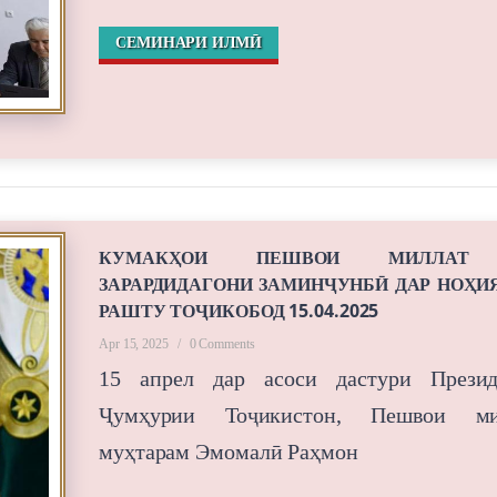
СЕМИНАРИ ИЛМӢ
КУМАКҲОИ ПЕШВОИ МИЛЛАТ
ЗАРАРДИДАГОНИ ЗАМИНҶУНБӢ ДАР НОҲИ
РАШТУ ТОҶИКОБОД 15.04.2025
Apr 15, 2025
/
0 Comments
15 апрел дар асоси дастури Презид
Ҷумҳурии Тоҷикистон, Пешвои ми
муҳтарам Эмомалӣ Раҳмон