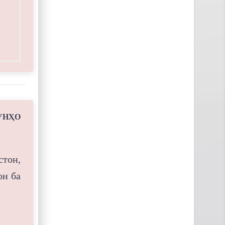
УНҲО
тон,
он ба