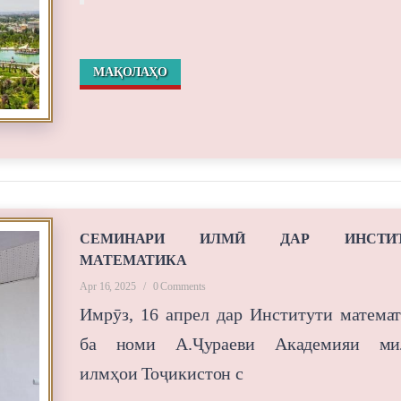
МАҚОЛАҲО
СЕМИНАРИ ИЛМӢ ДАР ИНСТИТ
МАТЕМАТИКА
Apr 16, 2025
/
0 Comments
Имрӯз, 16 апрел дар Институти матема
ба номи А.Ҷу‌раеви Академияи ми
илмҳои Тоҷикистон с