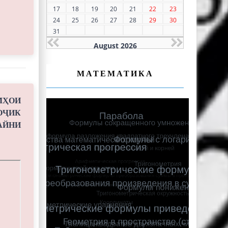
17
18
19
20
21
22
23
24
25
26
27
28
29
30
31
August 2026
МАТЕМАТИКА
ҲОИ
ОҶИК
АЙНИ