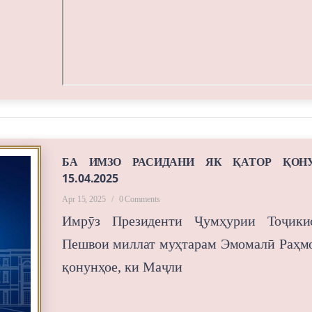
БА ИМЗО РАСИДАНИ ЯК ҚАТОР ҚОН
15.04.2025
Apr 15, 2025
/
0 Comments
Имрӯз Президенти Ҷумҳурии Тоҷикис
Пешвои миллат муҳтарам Эмомалӣ Раҳм
қонунҳое, ки Маҷли