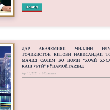
НАВИД
ДАР АКАДЕМИЯИ МИЛЛИИ ИЛМ
ТОҶИКИСТОН КИТОБИ НАВИСАНДАИ Т
МАҶИД САЛИМ БО НОМИ "ҲОҶӢ ҲУС
КАНГУРТӢ" РӮНАМОӢ ГАРДИД
Apr 15, 2025
/
0 Comments