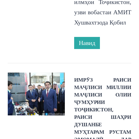
илмҳои Тоҷикистон,
узви вобастаи АМИТ
Хушвахтзода Қобил
Навид
ИМРӮЗ РАИСИ
МАҶЛИСИ МИЛЛИИ
МАҶЛИСИ ОЛИИ
ҶУМҲУРИИ
ТОҶИКИСТОН,
РАИСИ ШАҲРИ
ДУШАНБЕ
МУҲТАРАМ РУСТАМ