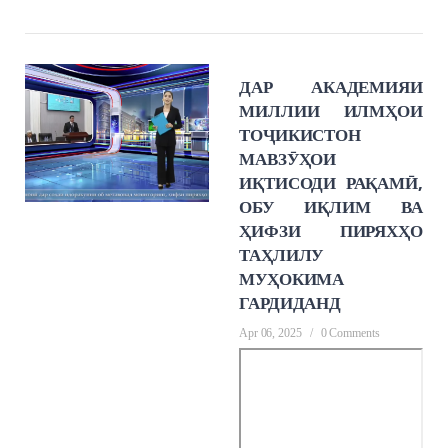
ДАР АКАДЕМИЯИ
МИЛЛИИ ИЛМҲОИ
ТОҶИКИСТОН
МАВЗӮҲОИ
ИҚТИСОДИ РАҚАМӢ,
ОБУ ИҚЛИМ ВА
ҲИФЗИ ПИРЯХҲО
ТАҲЛИЛУ
МУҲОКИМА
ГАРДИДАНД
Apr 06, 2025
/
0 Comments