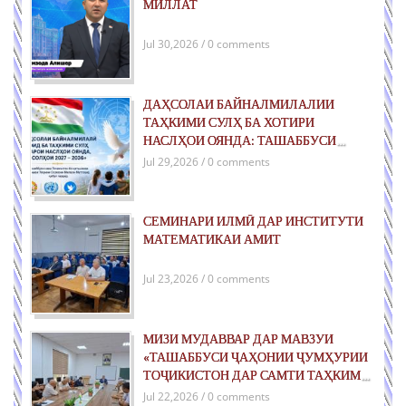
МИЛЛАТ
Jul 30,2026 / 0 comments
ДАҲСОЛАИ БАЙНАЛМИЛАЛИИ
ТАҲКИМИ СУЛҲ БА ХОТИРИ
НАСЛҲОИ ОЯНДА: ТАШАББУСИ
ҶАҲОНИИ ҶУМҲУРИИ ТОҶИКИСТОН
Jul 29,2026 / 0 comments
ДАР РОҲИ ТАҲКИМИ СУЛҲИ ПОЙДОР
ВА РУШДИ УСТУВОР
СЕМИНАРИ ИЛМӢ ДАР ИНСТИТУТИ
МАТЕМАТИКАИ АМИТ
Jul 23,2026 / 0 comments
МИЗИ МУДАВВАР ДАР МАВЗУИ
«ТАШАББУСИ ҶАҲОНИИ ҶУМҲУРИИ
ТОҶИКИСТОН ДАР САМТИ ТАҲКИМИ
СУЛҲ БАРОИ НАСЛҲОИ ОЯНДА»
Jul 22,2026 / 0 comments