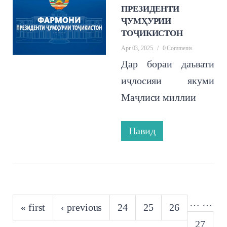
ПРЕЗИДЕНТИ
ҶУМҲУРИИ
ТОҶИКИСТОН
Apr 03, 2025
/
0 Comments
Дар бораи даъвати
иҷлосияи якуми
Маҷлиси миллии
Навид
PAGES
…
…
« first
‹ previous
24
25
26
27