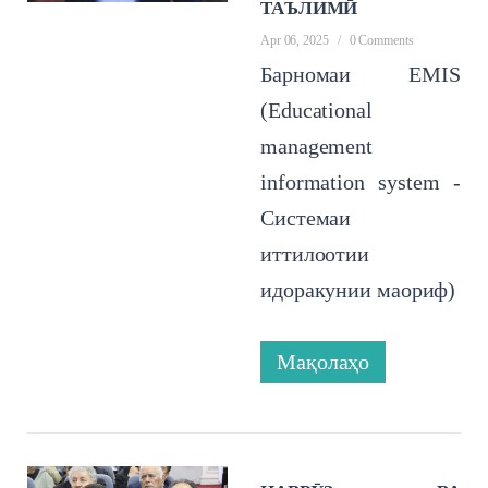
ТАЪЛИМӢ
Apr 06, 2025
/
0 Comments
Барномаи EMIS
(Educational
management
information system -
Системаи
иттилоотии
идоракунии маориф)
Мақолаҳо