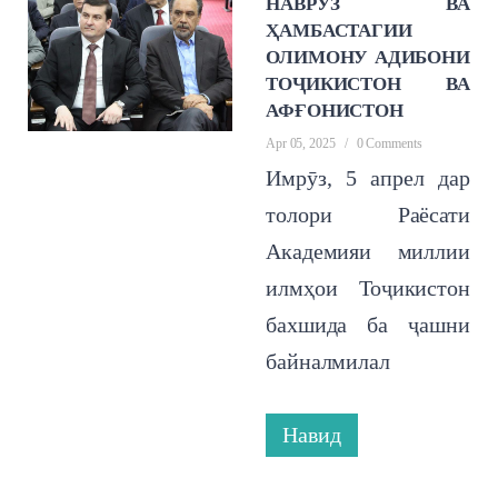
НАВРӮЗ ВА
ҲАМБАСТАГИИ
ОЛИМОНУ АДИБОНИ
ТОҶИКИСТОН ВА
АФҒОНИСТОН
Apr 05, 2025
/
0 Comments
Имрӯз, 5 апрел дар
толори Раёсати
Академияи миллии
илмҳои Тоҷикистон
бахшида ба ҷашни
байналмилал
Навид