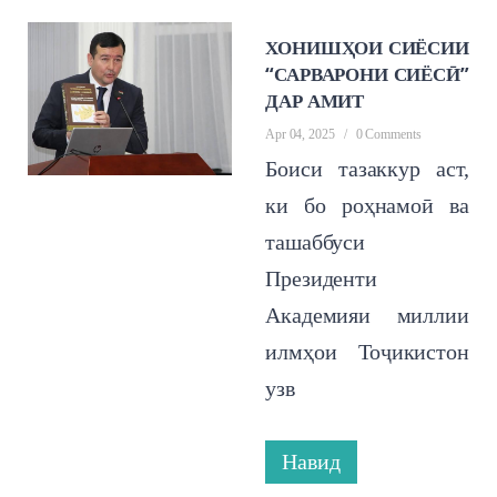
ХОНИШҲОИ СИЁСИИ
“САРВАРОНИ СИЁСӢ”
ДАР АМИТ
Apr 04, 2025
/
0 Comments
Боиси тазаккур аст,
ки бо роҳнамоӣ ва
ташаббуси
Президенти
Академияи миллии
илмҳои Тоҷикистон
узв
Навид