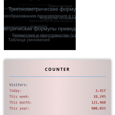
COUNTER
Visitors:
Today:
2,417
This week:
28,245
This month:
121,460
This year:
900,055