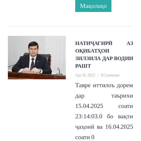
Мақолаҳо
НАТИҶАГИРӢ АЗ
ОҚИБАТҲОИ
ЗИЛЗИЛА ДАР ВОДИИ
РАШТ
Apr 19, 2025
/
0 Comments
Тавре иттилоъ дорем
дар таърихи
15.04.2025 соати
23:14:03.0 бо вақти
ҷаҳонӣ ва 16.04.2025
соати 0