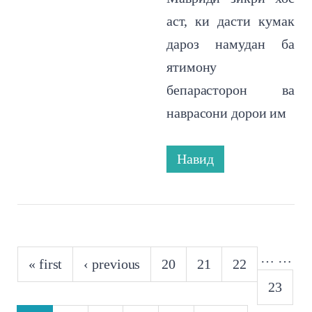
аст, ки дасти кумак
дароз намудан ба
ятимону
бепарасторон ва
наврасони дорои им
Навид
PAGES
…
…
« first
‹ previous
20
21
22
23