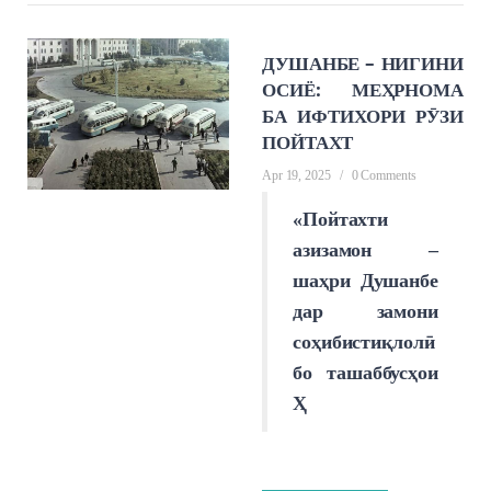
ДУШАНБЕ – НИГИНИ
ОСИЁ: МЕҲРНОМА
БА ИФТИХОРИ РӮЗИ
ПОЙТАХТ
Apr 19, 2025
/
0 Comments
«Пойтахти
азизамон –
шаҳри Душанбе
дар замони
соҳибистиқлолӣ
бо ташаббусҳои
Ҳ