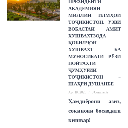
ПРЕЗИДЕНТИ
АКАДЕМИЯИ
МИЛЛИИ ИЛМҲОИ
ТОҶИКИСТОН, УЗВИ
ВОБАСТАИ АМИТ
ХУШВАХТЗОДА
ҚОБИЛҶОН
ХУШВАХТ БА
МУНОСИБАТИ РӮЗИ
ПОЙТАХТИ
ҶУМҲУРИИ
ТОҶИКИСТОН –
ШАҲРИ ДУШАНБЕ
Apr 19, 2025
/
0 Comments
Ҳамдиёрони азиз,
сокинони босаодати
кишвар!