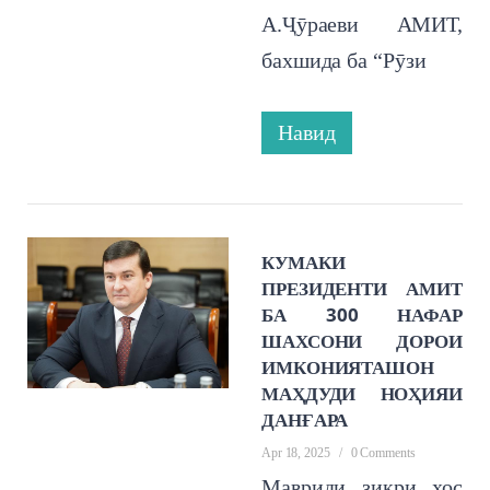
А.Ҷӯраеви АМИТ,
бахшида ба “Рӯзи
Навид
КУМАКИ
ПРЕЗИДЕНТИ АМИТ
БА 300 НАФАР
ШАХСОНИ ДОРОИ
ИМКОНИЯТАШОН
МАҲДУДИ НОҲИЯИ
ДАНҒАРА
Apr 18, 2025
/
0 Comments
Мавриди зикри хос