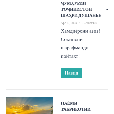
ҶУМҲУРИИ
ТОҶИКИСТОН -
ШАҲРИ ДУШАНБЕ
Apr 19, 2025
/
0 Comments
Ҳамдиёрони азиз!
Сокинони
шарафманди
пойтахт!
Навид
ПАЁМИ
ТАБРИКОТИИ