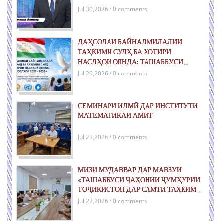
Jul 30,2026 / 0 comments
ДАҲСОЛАИ БАЙНАЛМИЛАЛИИ
ТАҲКИМИ СУЛҲ БА ХОТИРИ
НАСЛҲОИ ОЯНДА: ТАШАББУСИ
ҶАҲОНИИ ҶУМҲУРИИ ТОҶИКИСТОН
Jul 29,2026 / 0 comments
ДАР РОҲИ ТАҲКИМИ СУЛҲИ ПОЙДОР
ВА РУШДИ УСТУВОР
СЕМИНАРИ ИЛМӢ ДАР ИНСТИТУТИ
МАТЕМАТИКАИ АМИТ
Jul 23,2026 / 0 comments
МИЗИ МУДАВВАР ДАР МАВЗУИ
«ТАШАББУСИ ҶАҲОНИИ ҶУМҲУРИИ
ТОҶИКИСТОН ДАР САМТИ ТАҲКИМИ
СУЛҲ БАРОИ НАСЛҲОИ ОЯНДА»
Jul 22,2026 / 0 comments