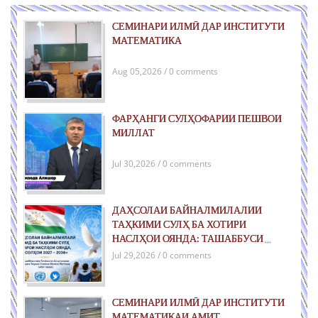
СЕМИНАРИ ИЛМӢ ДАР ИНСТИТУТИ
МАТЕМАТИКА
Aug 05,2026 / 0 comments
ФАРҲАНГИ СУЛҲОФАРИИ ПЕШВОИ
МИЛЛАТ
Jul 30,2026 / 0 comments
ДАҲСОЛАИ БАЙНАЛМИЛАЛИИ
ТАҲКИМИ СУЛҲ БА ХОТИРИ
НАСЛҲОИ ОЯНДА: ТАШАББУСИ
ҶАҲОНИИ ҶУМҲУРИИ ТОҶИКИСТОН
Jul 29,2026 / 0 comments
ДАР РОҲИ ТАҲКИМИ СУЛҲИ ПОЙДОР
ВА РУШДИ УСТУВОР
СЕМИНАРИ ИЛМӢ ДАР ИНСТИТУТИ
МАТЕМАТИКАИ АМИТ