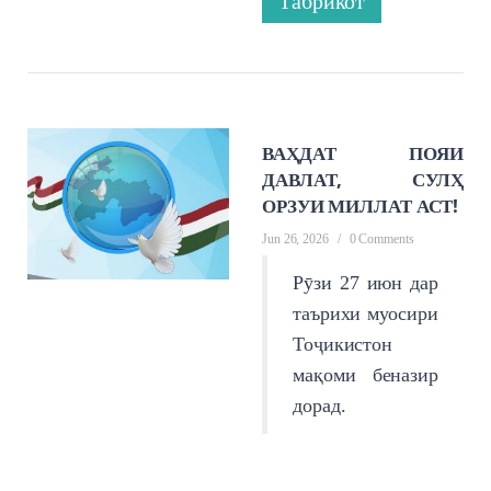
Табрикот
ВАҲДАТ ПОЯИ
ДАВЛАТ, СУЛҲ
ОРЗУИ МИЛЛАТ АСТ!
Jun 26, 2026
/
0 Comments
Рӯзи 27 июн дар
таърихи муосири
Тоҷикистон
мақоми беназир
дорад.