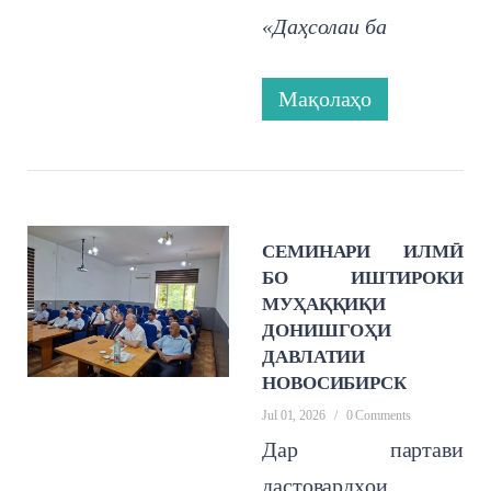
«Даҳсолаи ба
Мақолаҳо
СЕМИНАРИ ИЛМӢ
БО ИШТИРОКИ
МУҲАҚҚИҚИ
ДОНИШГОҲИ
ДАВЛАТИИ
НОВОСИБИРСК
Jul 01, 2026
/
0 Comments
Дар партави
дастовардҳои