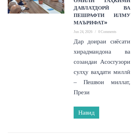
ОМИЛИ ТАҲКИМИ
ДАВЛАТДОРӢ ВА
ПЕШРАФТИ ИЛМУ
МАЪРИФАТ»
Jun 24, 2026
/
0 Comments
Дар доираи сиёсати
хирадмандона ва
созандаи Асосгузори
сулҳу ваҳдати миллӣ
– Пешвои миллат,
Прези
Навид