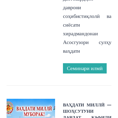
даврони
соҳибистиқлолӣ ва
сиёсати
хирадмандонаи
Асосгузори сулҳу
ваҳдати
Семинари илмӣ
ВАҲДАТИ МИЛЛӢ —
ШОҲСУТУНИ
ДАВЛАТ, КАФИЛИ