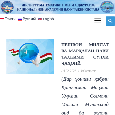
Skip to main content
Тоҷикӣ
Русский
English
ПЕШВОИ МИЛЛАТ
ВА МАРҲАЛАИ НАВИ
ТАҲКИМИ СУЛҲИ
ҶАҲОНӢ
Jul 02, 2026
/
0 Comments
(Дар ҳошияи қабули
Қатъномаи Маҷмаи
Умумии Созмони
Милали Муттаҳид
оид ба эълони