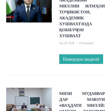
МИЛЛИИ ИЛМҲОИ
ТОҶИКИСТОН,
АКАДЕМИК
ХУШВАХТЗОДА
ҚОБИЛҶОН
ХУШВАХТ
Jun 26, 2026
/
0 Comments
Наворҳои видеоӣ
МИЗИ МУДАВВАР
ДАР МАВЗУИ
«ВАҲДАТИ МИЛЛӢ: