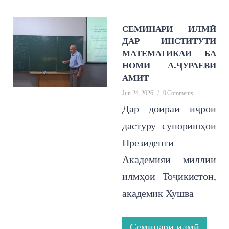
СЕМИНАРИ ИЛМӢ
ДАР ИНСТИТУТИ
МАТЕМАТИКАИ БА
НОМИ А.ҶУРАЕВИ
АМИТ
Jun 24, 2026
/
0 Comments
Дар доираи иҷрои
дастуру супоришҳои
Президенти
Академияи миллии
илмҳои Тоҷикистон,
академик Хушва
Семинари илмӣ