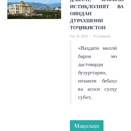
ИСТИҚЛОЛИЯТ ВА
ОЯНДАИ
ДУРАХШОНИ
ТОҶИКИСТОН
Jun 28, 2026
/
0 Comments
«Ваҳдати миллӣ
барои мо
дастоварди
бузургтарин,
неъмати бебаҳо
ва асоси сулҳу
субот,
Мақолаҳо