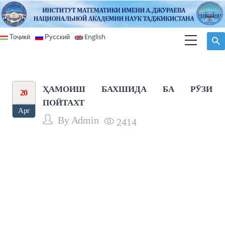
Skip to main content
Тоҷикӣ
Русский
English
ҲАМОИШ БАХШИДА БА РӮЗИ
20
ПОЙТАХТ
Apr
By
Admin
2414