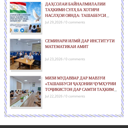
ДАҲСОЛАИ БАЙНАЛМИЛАЛИИ
ТАҲКИМИ СУЛҲ БА ХОТИРИ
НАСЛҲОИ ОЯНДА: ТАШАББУСИ
ҶАҲОНИИ ҶУМҲУРИИ ТОҶИКИСТОН
Jul 29,2026 / 0 comments
ДАР РОҲИ ТАҲКИМИ СУЛҲИ ПОЙДОР
ВА РУШДИ УСТУВОР
СЕМИНАРИ ИЛМӢ ДАР ИНСТИТУТИ
МАТЕМАТИКАИ АМИТ
Jul 23,2026 / 0 comments
МИЗИ МУДАВВАР ДАР МАВЗУИ
«ТАШАББУСИ ҶАҲОНИИ ҶУМҲУРИИ
ТОҶИКИСТОН ДАР САМТИ ТАҲКИМИ
СУЛҲ БАРОИ НАСЛҲОИ ОЯНДА»
Jul 22,2026 / 0 comments