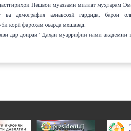
 дастгириҳои Пешвои муаззами миллат муҳтарам Э
 ва демография азнавсозӣ гардида, барои ол
би корӣ фароҳам оварда мешавад.
явӣ дар доираи “Даҳаи муаррифии илми академии 