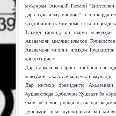
муҳтарам Эмомалӣ Раҳмон “Бистсолаи 
дар соҳаи илму маориф” эълон карда шу
ҷаҳонбинии илмии ҷомеа такони ҷиддӣ 
Таъкид гардид, ки имрӯз маводҳои 
Академияи миллии илмҳои Тоҷикистон 
Академияи миллии илмҳои Тоҷикистон 
қарор гирифт.
Дар идомаи конфронс ноибони презид
мавзуҳои тахассусӣ маъруза намуданд.
Дар интиҳо президенти Академияи
Хушвахтзода Қобилҷон Хушвахт ба кори
яъне, «Солҳои рушди иқтисоди рақамаӣ
дурнамои неки рушди иқтисоди миллӣ