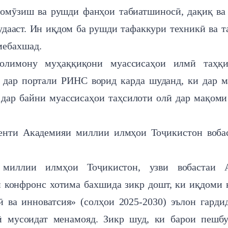
омӯзиш ва рушди фанҳои табиатшиносӣ, дақиқ ва
дааст. Ин иқдом ба рушди тафаккури техникӣ ва т
мебахшад.
олимону муҳаққиқони муассисаҳои илмӣ таҳқи
дар портали РИНС ворид карда шуданд, ки дар 
дар байни муассисаҳои таҳсилоти олӣ дар мақоми
енти Академияи миллии илмҳои Тоҷикистон воба
 миллии илмҳои Тоҷикистон, узви вобастаи
 конфронс хотима бахшида зикр дошт, ки иқдоми 
 ва инноватсия» (солҳои 2025-2030) эълон гарди
 мусоидат менамояд. Зикр шуд, ки барои пешбу