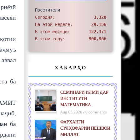
 риёзӣ
Посетители
авсеяи
Сегодня:
3,328
На этой неделе:
29,156
В этом месяце:
122,371
қотии
В этом году:
900,966
маҷмуъ
 аввал
ХАБАРҲО
ста ба
СЕМИНАРИ ИЛМӢ ДАР
ИНСТИТУТИ
 АМИТ
МАТЕМАТИКА
Aug 05,2026 / 0 comments
наҷиб,
ФАРҲАНГИ
дан ба
СУЛҲОФАРИИ ПЕШВОИ
рдани
МИЛЛАТ