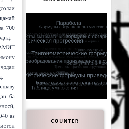
ҳсолаи
ақамаӣ
ва 700
рдид.
 АМИТ
лимону
 ҷодаи
д.
дешаву
дан ба
иносӣ,
040 аз
COUNTER
кистон