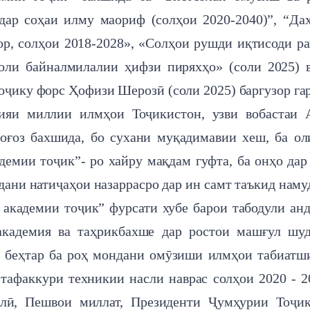
дар соҳаи илму маориф (солҳои 2020-2040)”, “Да
р, солҳои 2018-2028», «Солҳои рушди иқтисоди р
Соли байналмилалии ҳифзи пиряхҳо» (соли 2025) 
оҷику форс Ҳофизи Шерозӣ (соли 2025) баргузор га
мияи миллии илмҳои Тоҷикистон, узви вобастаи
оғоз бахшида, бо сухани муқадимавии хеш, ба о
емии тоҷик”- ро хайру мақдам гуфта, ба онҳо дар
рдани натиҷаҳои назаррасро дар ин самт таъкид наму
академии тоҷик” фурсати хубе барои табодули ан
академия ва таҳрикбахше дар ростои машғул шу
м беҳтар ба роҳ мондани омӯзиши илмҳои табиатш
 тафаккури техникии насли наврас солҳои 2020 - 2
ллӣ, Пешвои миллат, Президенти Ҷумҳурии Тоҷи