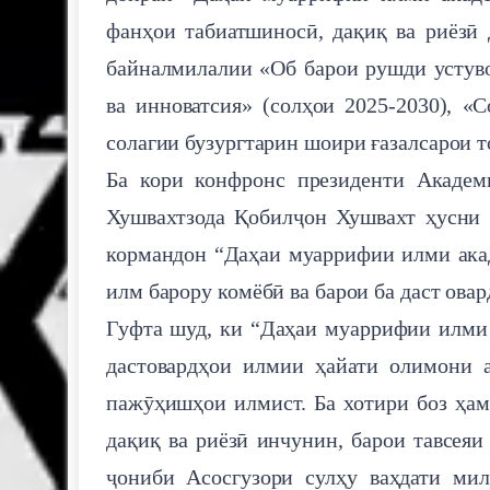
фанҳои табиатшиносӣ, дақиқ ва риёзӣ 
байналмилалии «Об барои рушди устуво
ва инноватсия» (солҳои 2025-2030), «
солагии бузургтарин шоири ғазалсарои т
Ба кори конфронс президенти Акаде
Хушвахтзода Қобилҷон Хушвахт ҳусни 
кормандон “Даҳаи муаррифии илми акад
илм барору комёбӣ ва барои ба даст ова
Гуфта шуд, ки “Даҳаи муаррифии илми 
дастовардҳои илмии ҳайати олимони 
пажӯҳишҳои илмист. Ба хотири боз ҳа
дақиқ ва риёзӣ инчунин, барои тавсеяи
ҷониби Асосгузори сулҳу ваҳдати ми