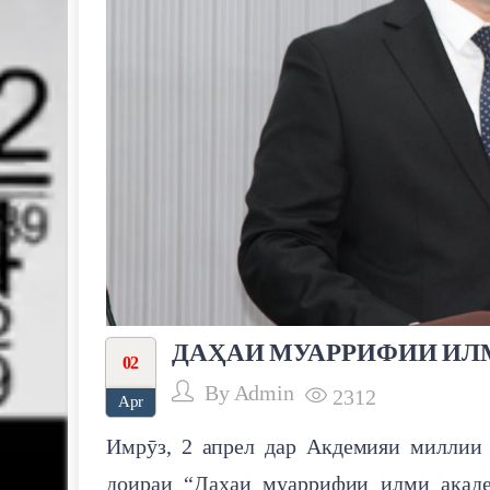
ДАҲАИ МУАРРИФИИ ИЛ
02
By
Admin
2312
Apr
Имрӯз, 2 апрел дар Акдемияи миллии
доираи “Даҳаи муаррифии илми акад