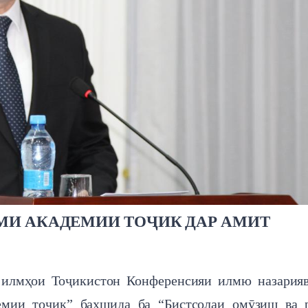
МИ АКАДЕМИИ ТОҶИК ДАР АМИТ
 илмҳои Тоҷикистон Конференсияи илмю назария
емии тоҷик” бахшида ба “Бистсолаи омӯзиш ва 