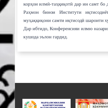
корҳои илмӣ-таҳқиқотӣ дар ин самт бо
Раҳмон бинои Институти иқтисодиёт
муҳаққиқони самти иқтисодӣ шароити ху
Дар ибтидо, Конференсияи илмю назари
кушода эълон гардид.