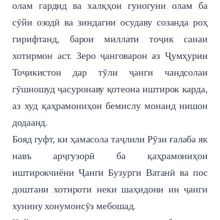
олам гардид ва халқҳои гуногуни олам ба
сӯйи озодӣ ва зиндагии осудаву созанда роҳ
гирифтанд, барои миллати тоҷик санаи
хотирмон аст. Зеро ҷанговарон аз Ҷумҳурии
Тоҷикистон дар тӯли ҷанги чандсолаи
гӯшношуд ҷасуронаву қотеона иштирок карда,
аз худ қаҳрамониҳои бемислу монанд нишон
додаанд.
Бояд гуфт, ки ҳамасола таҷлили Рӯзи ғалаба як
навъ арҷгузорӣ ба қаҳрамониҳои
иштирокчиёни Ҷанги Бузурги Ватанӣ ва пос
доштани хотироти неки шаҳидони ин ҷанги
хунину хонумонсӯз мебошад.