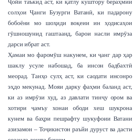
Ҷойи таъкид аст, ки қатлу куштору бераҳмии
солҳои Ҷанги Бузурги Ватанӣ, ки падарону
бобоёни мо шоҳиди воқеии ин ҳодисаҳои
гӯшношунид гаштаанд, барои насли имрӯза
дарси ибрат аст.
Ҳамаи мо фаромӯш накунем, ки ҷанг дар ҳар
шаклу усуле набошад, ба инсон бадбахтӣ
меорад. Танҳо сулҳ аст, ки саодати инсонро
эҳдо мекунад. Мояи дарку фаҳми баланд аст,
ки аз имрӯзи худ, аз давлати тинҷу ором ва
хотири ҷамъу хонаи ободи хеш шукрона
кунем ва баҳри пешрафту шукуфоии Ватани
азизамон – Тоҷикистон раъйи дуруст ва дасти
созанда дошта бошем.