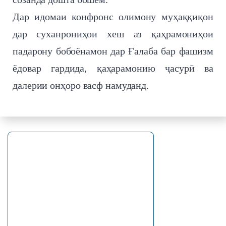
Дар идомаи конфронс олимону муҳаққиқон
дар суханрониҳои хеш аз қаҳрамониҳои
падарону бобоёнамон дар Ғалаба бар фашизм
ёдовар гардида, қаҳарамонию ҷасурӣ ва
далерии онҳоро васф намуданд.