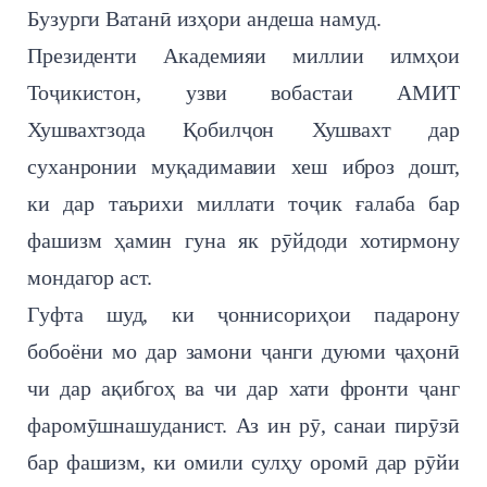
Бузурги Ватанӣ изҳори андеша намуд.
Президенти Академияи миллии илмҳои
Тоҷикистон, узви вобастаи АМИТ
Хушвахтзода Қобилҷон Хушвахт дар
суханронии муқадимавии хеш иброз дошт,
ки
дар таърихи миллати тоҷик ғалаба бар
фашизм ҳамин гуна як рӯйдоди хотирмону
мондагор аст.
Гуфта шуд, ки ҷоннисориҳои падарону
бобоёни мо дар замони ҷанги дуюми ҷаҳонӣ
чи дар ақибгоҳ ва чи дар хати фронти ҷанг
фаромӯшнашуданист. Аз ин рӯ, санаи пирӯзӣ
бар фашизм, ки омили сулҳу оромӣ дар рӯйи