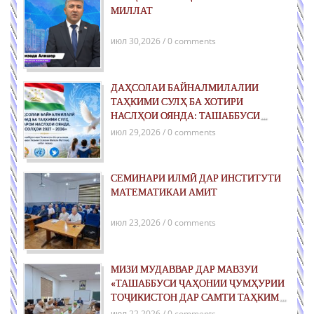
МИЛЛАТ
июл 30,2026 / 0 comments
ДАҲСОЛАИ БАЙНАЛМИЛАЛИИ
ТАҲКИМИ СУЛҲ БА ХОТИРИ
НАСЛҲОИ ОЯНДА: ТАШАББУСИ
ҶАҲОНИИ ҶУМҲУРИИ ТОҶИКИСТОН
июл 29,2026 / 0 comments
ДАР РОҲИ ТАҲКИМИ СУЛҲИ ПОЙДОР
ВА РУШДИ УСТУВОР
СЕМИНАРИ ИЛМӢ ДАР ИНСТИТУТИ
МАТЕМАТИКАИ АМИТ
июл 23,2026 / 0 comments
МИЗИ МУДАВВАР ДАР МАВЗУИ
«ТАШАББУСИ ҶАҲОНИИ ҶУМҲУРИИ
ТОҶИКИСТОН ДАР САМТИ ТАҲКИМИ
СУЛҲ БАРОИ НАСЛҲОИ ОЯНДА»
июл 22,2026 / 0 comments