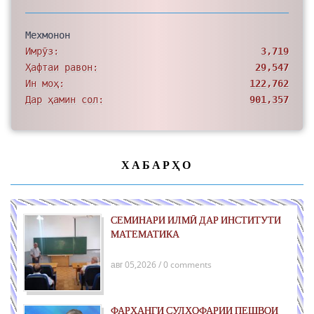
Мехмонон
Имрӯз:
3,719
Ҳафтаи равон:
29,547
Ин моҳ:
122,762
Дар ҳамин сол:
901,357
ХАБАРҲО
СЕМИНАРИ ИЛМӢ ДАР ИНСТИТУТИ
МАТЕМАТИКА
авг 05,2026 / 0 comments
ФАРҲАНГИ СУЛҲОФАРИИ ПЕШВОИ