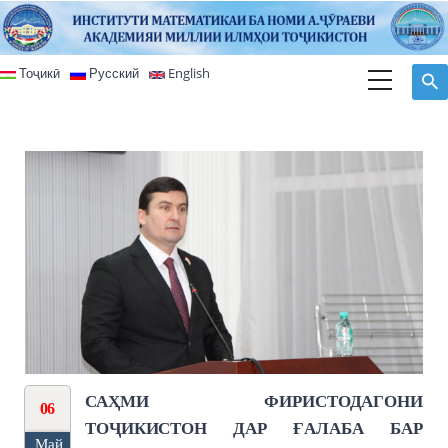
Перейти к основному содержанию
Тоҷикӣ
Русский
English
САҲМИ ФИРИСТОДАГОНИ
06
ТОҶИКИСТОН ДАР ҒАЛАБА БАР
Май