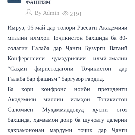
ФАШИЗМ
By
Admin
2191
Имрӯз, 06 май дар толори Раёсати Академияи
миллии илмҳои Тоҷикистон бахшида ба 80-
солагии Ғалаба дар Ҷанги Бузурги Ватанӣ
Конференсияи ҷумҳуриявии илмӣ-амалии
“Саҳми фиристодагони Тоҷикистон дар
Ғалаба бар фашизм” баргузор гардид.
Ба кори конфронс ноиби президенти
Академияи миллии илмҳои Тоҷикистон
Саломиён Муҳаммаддовуд ҳусни оғоз
бахшида, ҳамзамон доир ба шуҷоату далерии
қаҳрамононаи мардуми тоҷик дар Ҷанги