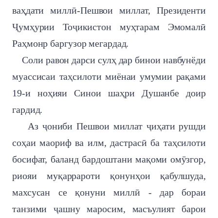
ваҳдати миллӣ-Пешвои миллат, Президенти
Ҷумҳурии Тоҷикистон муҳтарам Эмомалӣ
Раҳмонр баргузор мегардад.
Соли равон дарси сулҳ дар бинои навбунёди
муассисаи таҳсилоти миёнаи умумии рақами
19-и ноҳияи Синои шаҳри Душанбе доир
гардид.
Аз ҷониби Пешвои миллат ҷиҳати рушди
соҳаи маориф ва илм, дастрасӣ ба таҳсилоти
босифат, баланд бардоштани мақоми омӯзгор,
риояи муқаррароти қонунҳои қабулшуда,
махсусан се қонуни миллӣ - дар бораи
танзими ҷашну маросим, масъулият барои