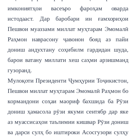
имкониятҳои васеъро фароҳам оварда
истодааст. Дар баробари ин ғамхориҳои
Пешвои муаззами миллат муҳтарам Эмомалӣ
Раҳмон наврасону ҷавонон бояд аз пайи
дониш андухтану соҳибилм гардидан шуда,
барои ватану миллати хеш саҳми арзишманд
гузоранд.
Мулоқоти Президенти Ҷумҳурии Тоҷикистон,
Пешвои миллат муҳтарам Эмомалӣ Раҳмон бо
кормандони соҳаи маориф бахшида ба Рӯзи
дониш ҳамасола рӯзи якуми сентябр дар яке
аз муассисаҳои таълимии кишвар Рӯзи дониш
ва дарси сулҳ бо иштироки Асосгузори сулҳу