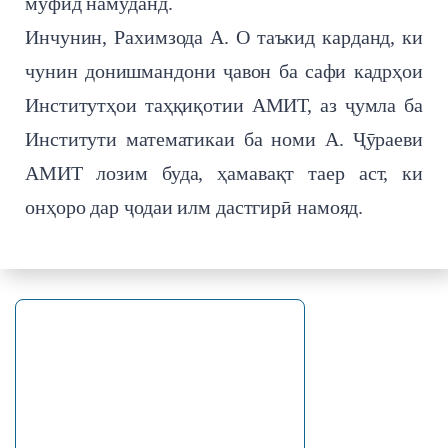
муфид намуданд.
Инчунин, Рахимзода А. О таъкид карданд, ки
чунин донишмандони ҷавон ба сафи кадрҳои
Институтҳои таҳқиқотии АМИТ, аз ҷумла ба
Институти математикаи ба номи А. Ҷӯраеви
АМИТ лозим буда, ҳамавақт таер аст, ки
онҳоро дар ҷодаи илм дастгирӣ намояд.