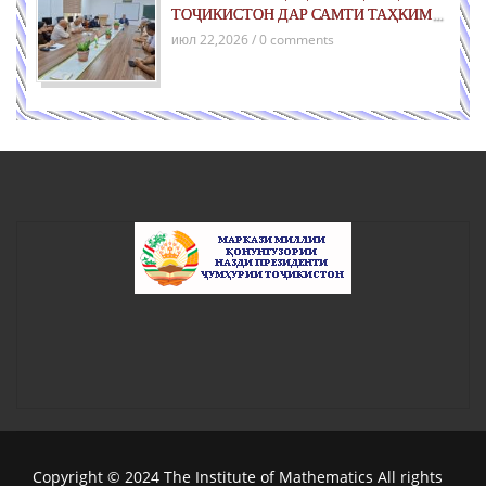
ТОҶИКИСТОН ДАР САМТИ ТАҲКИМИ
СУЛҲ БАРОИ НАСЛҲОИ ОЯНДА»
июл 22,2026 / 0 comments
Copyright © 2024 The Institute of Mathematics All rights