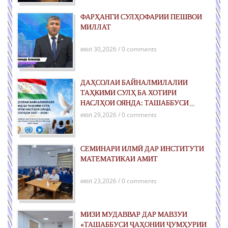
ФАРҲАНГИ СУЛҲОФАРИИ ПЕШВОИ
МИЛЛАТ
июл 30,2026 / 0 comments
ДАҲСОЛАИ БАЙНАЛМИЛАЛИИ
ТАҲКИМИ СУЛҲ БА ХОТИРИ
НАСЛҲОИ ОЯНДА: ТАШАББУСИ
ҶАҲОНИИ ҶУМҲУРИИ ТОҶИКИСТОН
июл 29,2026 / 0 comments
ДАР РОҲИ ТАҲКИМИ СУЛҲИ ПОЙДОР
ВА РУШДИ УСТУВОР
СЕМИНАРИ ИЛМӢ ДАР ИНСТИТУТИ
МАТЕМАТИКАИ АМИТ
июл 23,2026 / 0 comments
МИЗИ МУДАВВАР ДАР МАВЗУИ
«ТАШАББУСИ ҶАҲОНИИ ҶУМҲУРИИ