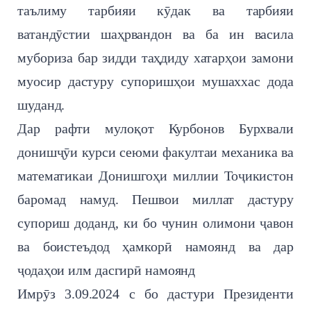
таълиму тарбияи кӯдак ва тарбияи
ватандӯстии шаҳрвандон ва ба ин васила
мубориза бар зидди таҳдиду хатарҳои замони
муосир дастуру супоришҳои мушаххас дода
шуданд.
Дар рафти мулоқот Курбонов Бурхвали
донишҷӯи курси сеюми факултаи механика ва
математикаи Донишгоҳи миллии Тоҷикистон
баромад намуд. Пешвои миллат дастуру
супориш доданд, ки бо чунин олимони ҷавон
ва боистеъдод ҳамкорӣ намоянд ва дар
ҷодаҳои илм дасгирӣ намоянд
Имрӯз 3.09.2024 с бо дастури Президенти