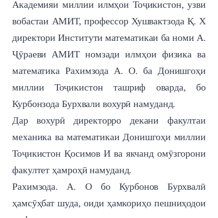
Академияи миллии илмҳои Тоҷикистон, узви
вобастаи АМИТ, профессор Хушвактзода Қ. Х
директори Институти математикаи ба номи А.
Ҷӯраеви АМИТ номзади илмҳои физика ва
математика Рахимзода А. О. ба Донишгоҳи
миллии Тоҷикистон ташриф оварда, бо
Курбонзода Бурхвали вохурӣ намуданд.
Дар вохурӣ директорро декани факултаи
механика ва математикаи Донишгоҳи миллии
Тоҷикистон Қосимов И ва якчанд омӯзгорони
факултет ҳамроҳӣ намуданд.
Рахимзода. А. О бо Курбонов Бурхвалӣ
ҳамсӯҳбат шуда, оиди ҳамкориҳо пешниҳодои