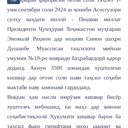
уми сентябри соли 2024 аз ҷониби Асосгузори
сулҳу ваҳдати миллӣ - Пешвои миллат
Президенти Ҷумҳурии Тоҷикистон муҳтарам
Эмомалӣ Раҳмон дар ноҳияи Синои шаҳри
Душанбе Муассисаи таҳсилоти миёнаи
умумии №19-ро мавриди баҳрабардорӣ қарор
доданд. Акнун 3500 хонандаи хуштолеъи
кишвар дар оғози соли нави таҳсил соҳиби
мактаби наву замонавӣ гардиданд.
Воқеан ҳам насли имрӯзаи кишвар бисёр
хуштолеъ мебошанд, ки маҳз дар замони
соҳибистиқлолӣ Ҳукумати кишвар барои ба
таҳсил фаро гирифтани онҳо шароит ва