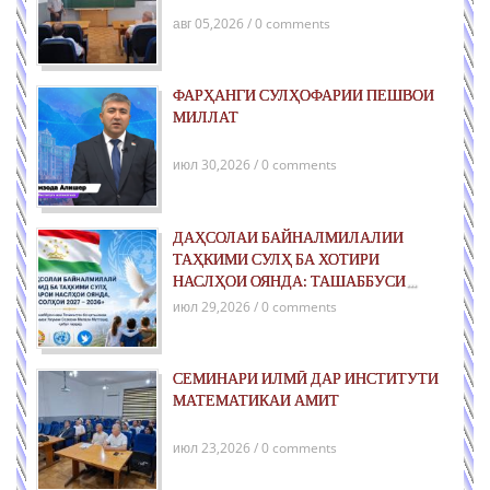
авг 05,2026 / 0 comments
ФАРҲАНГИ СУЛҲОФАРИИ ПЕШВОИ
МИЛЛАТ
июл 30,2026 / 0 comments
ДАҲСОЛАИ БАЙНАЛМИЛАЛИИ
ТАҲКИМИ СУЛҲ БА ХОТИРИ
НАСЛҲОИ ОЯНДА: ТАШАББУСИ
ҶАҲОНИИ ҶУМҲУРИИ ТОҶИКИСТОН
июл 29,2026 / 0 comments
ДАР РОҲИ ТАҲКИМИ СУЛҲИ ПОЙДОР
ВА РУШДИ УСТУВОР
СЕМИНАРИ ИЛМӢ ДАР ИНСТИТУТИ
МАТЕМАТИКАИ АМИТ
июл 23,2026 / 0 comments