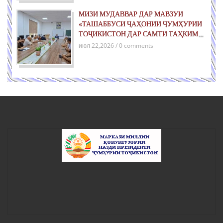
МИЗИ МУДАВВАР ДАР МАВЗУИ
«ТАШАББУСИ ҶАҲОНИИ ҶУМҲУРИИ
ТОҶИКИСТОН ДАР САМТИ ТАҲКИМИ
СУЛҲ БАРОИ НАСЛҲОИ ОЯНДА»
июл 22,2026 / 0 comments