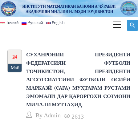
Перейти к основному содержанию
Тоҷикӣ
Русский
English
СУХАНРОНИИ ПРЕЗИДЕНТИ
24
ФЕДЕРАТСИЯИ ФУТБОЛИ
Май
ТОҶИКИСТОН, ПРЕЗИДЕНТИ
АССОТСИАТСИЯИ ФУТБОЛИ ОСИЁИ
МАРКАЗӢ (CAFA) МУҲТАРАМ РУСТАМИ
ЭМОМАЛӢ ДАР ҚАРОРГОҲИ СОЗМОНИ
МИЛАЛИ МУТТАҲИД.
By
Admin
2613