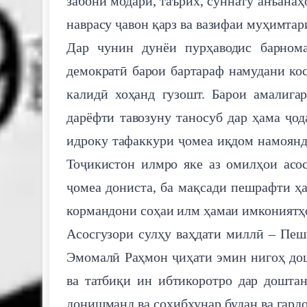
забони модарӣ, таърих, суннату анъана
наврасу ҷавон қарз ва вазифаи муҳимтар
Дар чунин дунёи пурҳаводис барном
демократӣ барои бартараф намудани ко
калидӣ хоҳанд гузошт. Барои амалига
дарёфти тавозуну таносуб дар ҳама ҷод
идроку тафаккури ҷомеа иқдом намоянд
Тоҷикистон илмро яке аз омилҳои асо
ҷомеа дониста, ба мақсади пешрафти ҳ
кормандони соҳаи илм ҳамаи имкониятҳ
Асосгузори сулҳу ваҳдати миллӣ – Пе
Эмомалӣ Раҳмон ҷиҳати эмин нигоҳ до
ва татбиқи ин ибтикоротро дар доштан
донишманд ва соҳибҳунар будан ва гард