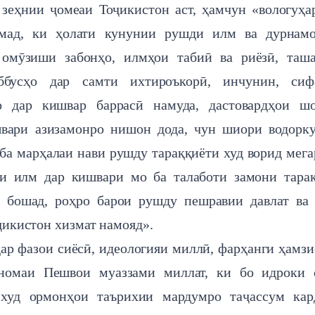
зеҳнии ҷомеаи Тоҷикистон аст, ҳамчун «вологуҳа
омад, ки ҳолати кунунии рушди илм ва дурнамо
 омӯзиши забонҳо, илмҳои табиӣ ва риёзӣ, таш
ббусҳо дар самти ихтироъкорӣ, инчунин, сиф
о дар кишвар баррасӣ намуда, дастовардҳои шо
вари азизамонро нишон дода, чун шиори водорк
ба марҳалаи нави рушду тараққиёти худ ворид мега
и илм дар кишвари мо ба талаботи замони тара
гӯ бошад, роҳро барои рушду пешравии давлат ва
оҷикистон хизмат намояд».
дар фазои сиёсӣ, идеологияи миллӣ, фарҳанги ҳамзи
номаи Пешвои муаззами миллат, ки бо идроки с
 худ ормонҳои таърихии мардумро таҷассум кар