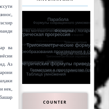
ассути
инос,
тасхир
рзанди
ар ва
сиёсии
нд. Аз
барони
маҳаки
и нек,
 башар
COUNTER