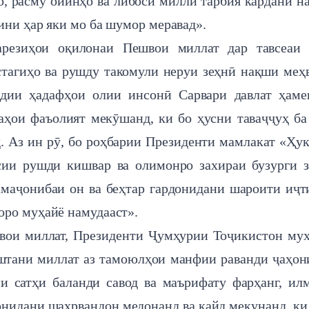
ҳо, расму ойинҳо ва либоси миллӣ тарбия кардани н
ини ҳар яки мо ба шумор меравад».
арезиҳои оқилонаи Пешвои миллат дар тавсеаи 
стагиҳо ва рушду такомули неруи зеҳнӣ нақши меҳ
рдии ҳадафҳои олии инсонӣ Сарвари давлат ҳам
аҳои фаъолият мекӯшанд, ки бо ҳусни таваҷҷуҳ ба
. Аз ин рӯ, бо роҳбарии Президенти мамлакат «Ҳу
сии рушди кишвар ва олимонро захираи бузурги 
амаҷонибаи он ва беҳтар гардонидани шароити иҷ
оро муҳайё намудааст».
швои миллат, Президенти Ҷумҳурии Тоҷикистон му
штани миллат аз тамоюлҳои манфии раванди ҷаҳо
и сатҳи баланди савод ва маърифату фарҳанг, ил
онидани шаҳрвандон медонанд ва қайд мекунанд, ки