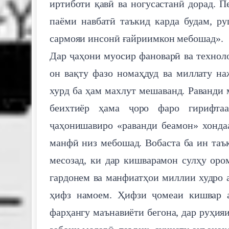
иртиботи қавӣ ва ногусастанӣ дорад. 
паёми навбатӣ таъкид карда будам, р
сармояи инсонӣ ғайриимкон мебошад».
Дар ҷаҳони муосир фановарӣ ва техноло
он вақту фазо номаҳдуд ва миллату на
хурд ба ҳам махлут мешаванд. Раванди
беихтиёр ҳама ҷоро фаро гирифта
ҷаҳонишавиро «раванди беамон» хонда
манфӣ низ мебошад. Вобаста ба ин таъ
месозад, ки дар кишварамон сулҳу оро
гардонем ва манфиатҳои миллии худро 
ҳифз намоем. Ҳифзи ҷомеаи кишвар а
фарҳангу маънавиёти бегона, дар руҳия