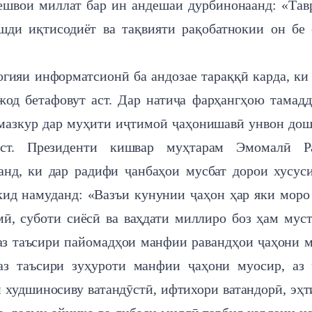
Пешвои миллат бар ин андешаи дурбинонаанд: «Тав
ушди иқтисодиёт ва тақвияти рақобатнокии он бе
гияи информатсионӣ ба андозае тараққӣ карда, ки
жод бетафовут аст. Дар натиҷа фарҳангҳою тамад
 мазкур дар муҳити иҷтимоӣ ҷаҳонишавӣ унвон дош
аст. Президенти кишвар муҳтарам Эмомалӣ Р
анд, ки дар радифи ҷанбаҳои мусбат дорои хусус
кид намуданд: «Вазъи кунунии ҷаҳон ҳар яки моро
мӣ, суботи сиёсӣ ва ваҳдати миллиро боз ҳам мус
аз таъсири пайомадҳои манфии равандҳои ҷаҳони 
з таъсири зуҳуроти манфии ҷаҳони муосир, аз 
и худшиносиву ватандӯстӣ, ифтихори ватандорӣ, эҳ