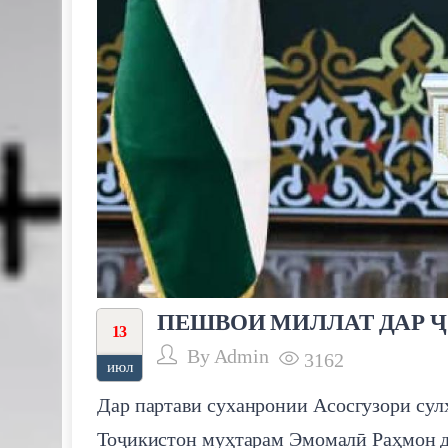
ПЕШВОИ МИЛЛАТ ДАР Ҷ
13
By
Admin
3162
июл
Дар партави суханронии Асосгузори сул
Тоҷикистон муҳтарам Эмомалӣ Раҳмон да