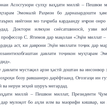
онаи Асосгузори сулҳу ваҳдати миллӣ – Пешвои м
ҳтарам Эмомалӣ Раҳмон бо дарназардошти ҳам
 таърих ниёгони мо таҷриба кардаанду иҷрои онро
рдад. Доктори илмҳои сиёсатшиносӣ, узви воб
профессор С. Ятимов дар мақолаи «Эҳёи миллат –
ардида аст, ки даврони Эҳёи миллати тоҷик дар ма
тозаинтихобгаштаи давлати тоҷикон муҳтарам Э
дид».
 давлати мустақил арзи ҳастӣ доштан ва инсонвор 
оҳроҳи бозу равшанеро дарёфтаанд. Оғозгаҳи ин гу
 ва неруи зеҳнӣ шуруъ мегардад.
ваҳдати миллӣ – Пешвои миллат, Президенти Ҷу
дар мулоқот бо аҳли илм ва маорифи кишвар, ки 