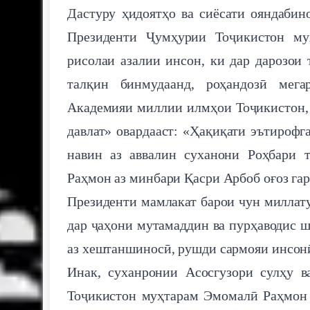
Дастуру ҳидоятҳо ва сиёсати ояндабин
Президенти Ҷумҳурии Тоҷикистон му
рисолаи азалии инсон, ки дар дарозои
талқин бинмудаанд, роҳандозӣ мега
Академияи миллии илмҳои Тоҷикистон, 
давлат» овардааст: «Ҳақиқати эътирофг
навин аз аввалин суханони Роҳбари 
Раҳмон аз минбари Қасри Арбоб оғоз гар
Президенти мамлакат барои чун миллату
дар ҷаҳони мутамаддин ва пурҳаводис ш
аз хештаншиносӣ, рушди сармояи инсонӣ
Инак, суханронии Асосгузори сулҳу 
Тоҷикистон муҳтарам Эмомалӣ Раҳмон 