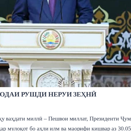
ОДАИ РУШДИ НЕРУИ ЗЕҲНӢ
ҳу ваҳдати миллӣ – Пешвои миллат, Президенти Ҷу
р мулоқот бо аҳли илм ва маорифи кишвар аз 30.05