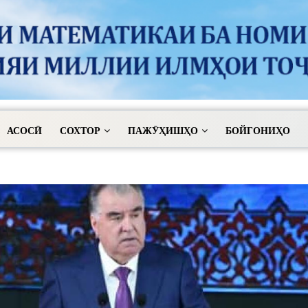
АСОСӢ
СОХТОР
ПАЖӮҲИШҲО
БОЙГОНИҲО