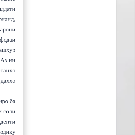
иддати
онанд,
варони
ифодаи
ашҳур
 Аз ин
 танҳо
 даҳҳо
нро ба
и соли
иденти
содиқу