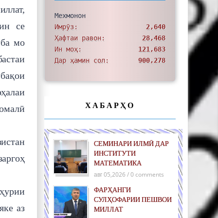
иллат,
Мехмонон
ин се
Имрӯз:
2,640
Ҳафтаи равон:
28,468
 ба мо
Ин моҳ:
121,683
астаи
Дар ҳамин сол:
900,278
 бақои
рҳалаи
ХАБАРҲО
момалӣ
зистан
СЕМИНАРИ ИЛМӢ ДАР
ИНСТИТУТИ
заргоҳ
МАТЕМАТИКА
авг 05,2026 / 0 comments
мҳурии
ФАРҲАНГИ
СУЛҲОФАРИИ ПЕШВОИ
яке аз
МИЛЛАТ