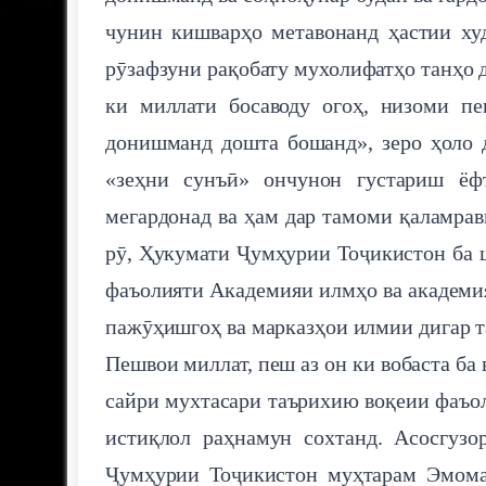
чунин кишварҳо метавонанд ҳастии ху
рӯзафзуни рақобату мухолифатҳо танҳо д
ки миллати босаводу огоҳ, низоми п
донишманд дошта бошанд», зеро ҳоло 
«зеҳни сунъӣ» ончунон густариш ёф
мегардонад ва ҳам дар тамоми қаламрав
рӯ, Ҳукумати Ҷумҳурии Тоҷикистон ба ш
фаъолияти Академияи илмҳо ва академия
пажӯҳишгоҳ ва марказҳои илмии дигар т
Пешвои миллат, пеш аз он ки вобаста ба
сайри мухтасари таърихию воқеии фаъо
истиқлол раҳнамун сохтанд. Асосгузо
Ҷумҳурии Тоҷикистон муҳтарам Эмомал