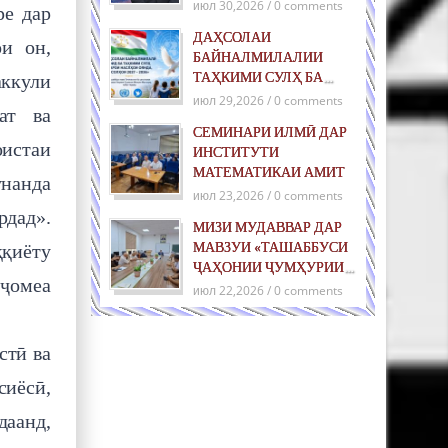
июл 30,2026 / 0 comments
ре дар
ДАҲСОЛАИ
и он,
БАЙНАЛМИЛАЛИИ
ТАҲКИМИ СУЛҲ БА
аккули
ХОТИРИ НАСЛҲОИ
июл 29,2026 / 0 comments
ат ва
ОЯНДА: ТАШАББУСИ
СЕМИНАРИ ИЛМӢ ДАР
ҶАҲОНИИ ҶУМҲУРИИ
истаи
ИНСТИТУТИ
ТОҶИКИСТОН ДАР
МАТЕМАТИКАИ АМИТ
РОҲИ ТАҲКИМИ СУЛҲИ
унанда
июл 23,2026 / 0 comments
ПОЙДОР ВА РУШДИ
рдад».
УСТУВОР
МИЗИ МУДАВВАР ДАР
МАВЗУИ «ТАШАББУСИ
ққиёту
ҶАҲОНИИ ҶУМҲУРИИ
 ҷомеа
ТОҶИКИСТОН ДАР
июл 22,2026 / 0 comments
САМТИ ТАҲКИМИ СУЛҲ
БАРОИ НАСЛҲОИ
ОЯНДА»
стӣ ва
иёсӣ,
даанд,