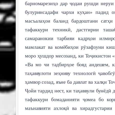
барномарезиҳо дар ҷодаи рушди неруи 
булуринсадафи чархи куҳан» падид 
масъалаҳои баланд бардоштани сатҳи
тафаккури техникӣ, дастгирии таша
самаранокии тарбияи кадрҳои илмир
мамлакат ва комёбиҳои рӯзафзуни киш
моро ҳушдор месозанд, ки Тоҷикистон «
«Ва мо чи тадбирҳое бояд андешем, к
таҳаввулоти зеҳниву технологӣ ҷавоб
ҳамвор созад, яъне ба давлат ва халқи Т
Ҷойи тардид нест, ки таҳаввули бунёдӣ 
тафаккури бомаданияти ҷомеа бо кор
маънавияти ахлоқӣ ва хирадгустарии