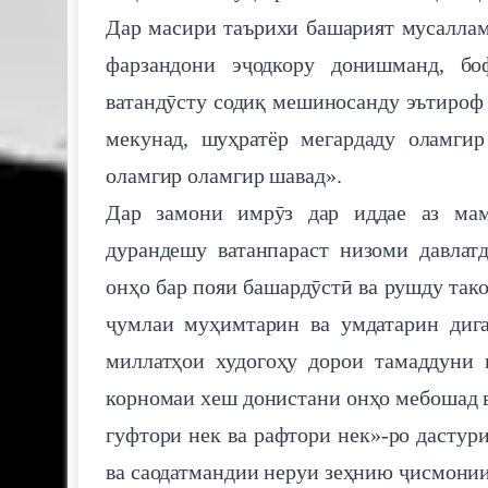
Дар масири таърихи башарият мусаллам 
фарзандони эҷодкору донишманд, бо
ватандӯсту содиқ мешиносанду эътироф 
мекунад, шуҳратёр мегардаду оламги
оламгир оламгир шавад».
Дар замони имрӯз дар иддае аз мам
дурандешу ватанпараст низоми давлат
онҳо бар пояи башардӯстӣ ва рушду так
ҷумлаи муҳимтарин ва умдатарин дига
миллатҳои худогоҳу дорои тамаддуни 
корномаи хеш донистани онҳо мебошад в
гуфтори нек ва рафтори нек»-ро дастур
ва саодатмандии неруи зеҳнию ҷисмонии 