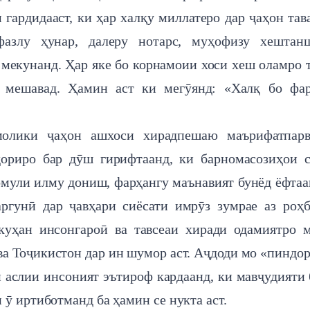
гардидааст, ки ҳар халқу миллатеро дар ҷаҳон тав
фазлу ҳунар, далеру нотарс, муҳофизу хештанш
мекунанд. Ҳар яке бо корнамоии хоси хеш оламро 
р мешавад. Ҳамин аст ки мегӯянд: «Халқ бо фа
олики ҷаҳон ашхоси хирадпешаю маърифатпарв
дориро бар дӯш гирифтаанд, ки барномасозиҳои 
омули илму дониш, фарҳангу маънавият бунёд ёфтаа
ргунӣ дар ҷавҳари сиёсати имрӯз зумрае аз роҳ
куҳан инсонгароӣ ва тавсеаи хиради одамиятро 
а Тоҷикистон дар ин шумор аст. Аҷдоди мо «пиндор
и аслии инсоният эътироф кардаанд, ки мавҷудияти
ӯ иртиботманд ба ҳамин се нукта аст.