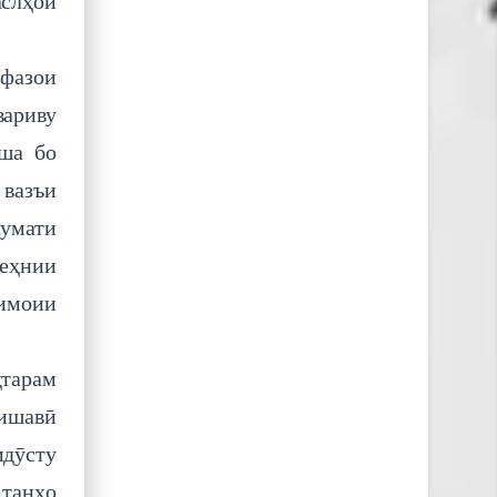
аслҳои
фазои
вариву
еша бо
 вазъи
кумати
зеҳнии
тимоии
ҳтарам
нишавӣ
мдӯсту
 танҳо