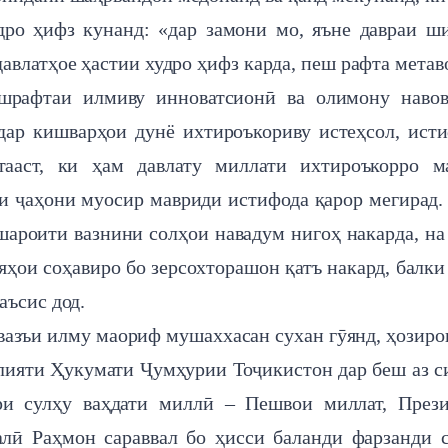
дро ҳифз кунанд: «дар замони мо, яъне давраи ш
авлатҳое ҳастии худро ҳифз карда, пеш рафта метав
ешрафтаи илмиву инноватсионӣ ва олимону наво
дар кишварҳои дунё ихтироъкориву истеҳсол, ист
тааст, ки ҳам давлату миллати ихтироъкорро м
и ҷаҳони муосир мавриди истифода қарор мегирад.
ароити вазнини солҳои навадум нигоҳ накарда, на
ҳои соҳавиро бо зерсохторашон қатъ накард, балки
аъсис дод.
 вазъи илму маориф мушаххасан сухан гӯянд, ҳозиро
лияти Ҳукумати Ҷумҳурии Тоҷикистон дар беш аз с
ри сулҳу ваҳдати миллӣ – Пешвои миллат, През
ӣ Раҳмон сараввал бо ҳисси баланди фарзанди 