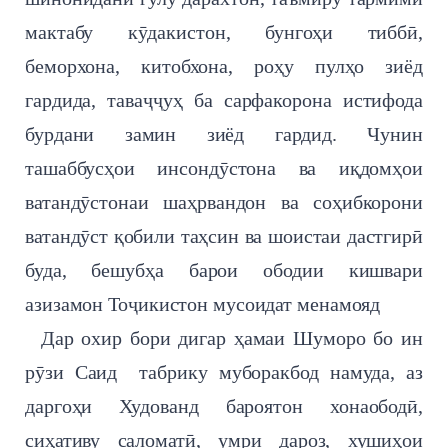
мактабу кӯдакистон, бунгоҳи тиббӣ,
беморхона, китобхона, роҳу пулҳо зиёд
гардида, таваҷҷуҳ ба сарфакорона истифода
бурдани замин зиёд гардид. Чунин
ташаббусҳои инсондӯстона ва иқдомҳои
ватандӯстонаи шаҳрвандон ва соҳибкорони
ватандӯст қобили таҳсин ва шоистаи дастгирӣ
буда, бешубҳа барои ободии кишвари
азизамон Тоҷикистон мусоидат менамояд
Дар охир бори дигар ҳамаи Шуморо бо ин
рӯзи Саид табрику муборакбод намуда, аз
даргоҳи Худованд бароятон хонаободӣ,
сиҳативу саломатӣ, умри дароз, хушиҳои