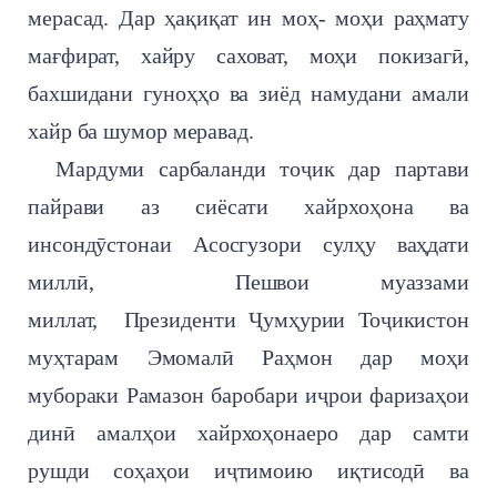
мерасад. Дар ҳақиқат ин моҳ- моҳи раҳмату
мағфират, хайру саховат, моҳи покизагӣ,
бахшидани гуноҳҳо ва зиёд намудани амали
хайр ба шумор меравад.
Мардуми сарбаланди тоҷик дар партави
пайрави аз сиёсати хайрхоҳона ва
инсондӯстонаи Асосгузори сулҳу ваҳдати
миллӣ, Пешвои муаззами
миллат, Президенти Ҷумҳурии Тоҷикистон
муҳтарам Эмомалӣ Раҳмон дар моҳи
мубораки Рамазон баробари иҷрои фаризаҳои
динӣ амалҳои хайрхоҳонаеро дар самти
рушди соҳаҳои иҷтимоию иқтисодӣ ва