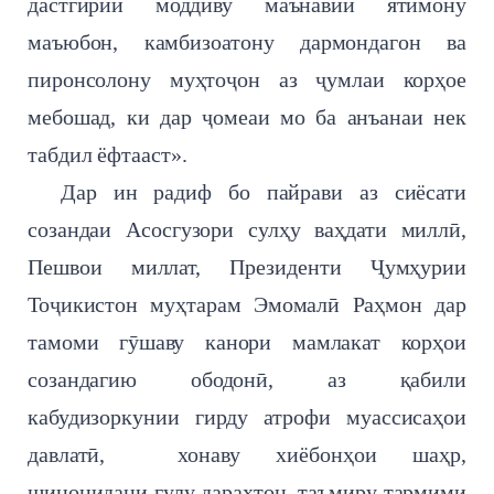
дастгирии моддиву маънавии ятимону
маъюбон, камбизоатону дармондагон ва
пиронсолону муҳтоҷон аз ҷумлаи корҳое
мебошад, ки дар ҷомеаи мо ба анъанаи нек
табдил ёфтааст».
Дар ин радиф бо пайрави аз сиёсати
созандаи Асосгузори сулҳу ваҳдати миллӣ,
Пешвои миллат, Президенти Ҷумҳурии
Тоҷикистон муҳтарам Эмомалӣ Раҳмон дар
тамоми гӯшаву канори мамлакат корҳои
созандагию ободонӣ, аз қабили
кабудизоркунии гирду атрофи муассисаҳои
давлатӣ, хонаву хиёбонҳои шаҳр,
шинонидани гулу дарахтон, таъмиру тармими