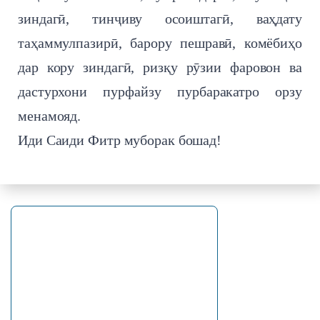
зиндагӣ, тинҷиву осоиштагӣ, ваҳдату
таҳаммулпазирӣ, барору пешравӣ, комёбиҳо
дар кору зиндагӣ, ризқу рӯзии фаровон ва
дастурхони пурфайзу пурбаракатро орзу
менамояд.
Иди Саиди Фитр муборак бошад!