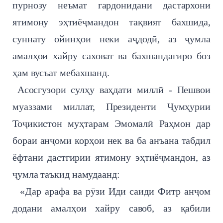
пурнозу неъмат гардонидани дастархони
ятимону эҳтиёҷмандон тақвият бахшида,
суннату ойинҳои неки аҷдодӣ, аз ҷумла
амалҳои хайру саховат ва бахшандагиро боз
ҳам вусъат мебахшанд.
Асосгузори сулҳу ваҳдати миллӣ - Пешвои
муаззами миллат, Президенти Ҷумҳурии
Тоҷикистон муҳтарам Эмомалӣ Раҳмон дар
бораи анҷоми корҳои нек ва ба анъана табдил
ёфтани дастгирии ятимону эҳтиёҷмандон, аз
ҷумла таъкид намудаанд:
«Дар арафа ва рӯзи Иди саиди Фитр анҷом
додани амалҳои хайру савоб, аз қабили