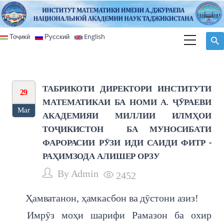
Skip to main content
Тоҷикӣ
Русский
English
ТАБРИКОТИ ДИРЕКТОРИ ИНСТИТУТИ
29
МАТЕМАТИКАИ БА НОМИ А. ҶӮРАЕВИ
Mar
АКАДЕМИЯИ МИЛЛИИ ИЛМҲОИ
ТОҶИКИСТОН БА МУНОСИБАТИ
ФАРОРАСИИ РӮЗИ ИДИ САИДИ ФИТР -
РАҲИМЗОДА АЛИШЕР ОРЗУ
By
Admin
2452
Ҳамватанон, ҳамкасбон ва дӯстони азиз!
Имрӯз моҳи шарифи Рамазон ба охир