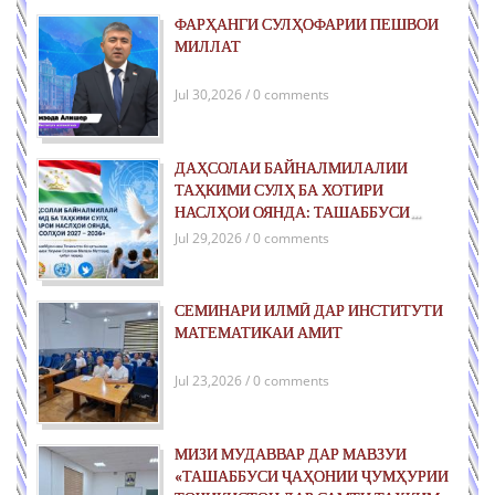
ФАРҲАНГИ СУЛҲОФАРИИ ПЕШВОИ
МИЛЛАТ
Jul 30,2026 / 0 comments
ДАҲСОЛАИ БАЙНАЛМИЛАЛИИ
ТАҲКИМИ СУЛҲ БА ХОТИРИ
НАСЛҲОИ ОЯНДА: ТАШАББУСИ
ҶАҲОНИИ ҶУМҲУРИИ ТОҶИКИСТОН
Jul 29,2026 / 0 comments
ДАР РОҲИ ТАҲКИМИ СУЛҲИ ПОЙДОР
ВА РУШДИ УСТУВОР
СЕМИНАРИ ИЛМӢ ДАР ИНСТИТУТИ
МАТЕМАТИКАИ АМИТ
Jul 23,2026 / 0 comments
МИЗИ МУДАВВАР ДАР МАВЗУИ
«ТАШАББУСИ ҶАҲОНИИ ҶУМҲУРИИ