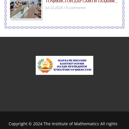
ТОҶИКИСТОН ДАР САМТИ ТАҲКИМИ
СУЛҲ БАРОИ НАСЛҲОИ ОЯНДА»
Jul 22,2026 / 0 comments
Copyright © 2024 The Institute of Mathematics All rights